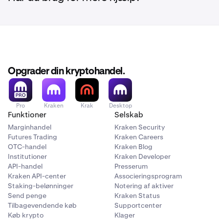
on-ramp-infrastruktur.
Markedspladser
Betalingsplatforme
Institutionelle og B2B2C-produkter
OnRamper
Opgrader din kryptohandel.
Hvis du ønsker at tilbyde kryptokøb til dine kunder uden
at skulle administrere likviditet, compliance eller
betalinger, er Kraken Ramp designet til dig.
Pro
Kraken
Krak
Desktop
Funktioner
Selskab
Marginhandel
Kraken Security
Futures Trading
Kraken Careers
OTC-handel
Kraken Blog
Institutioner
Kraken Developer
API-handel
Presserum
Kraken API-center
Associeringsprogram
Staking-belønninger
Notering af aktiver
Send penge
Kraken Status
Tilbagevendende køb
Supportcenter
Køb krypto
Klager