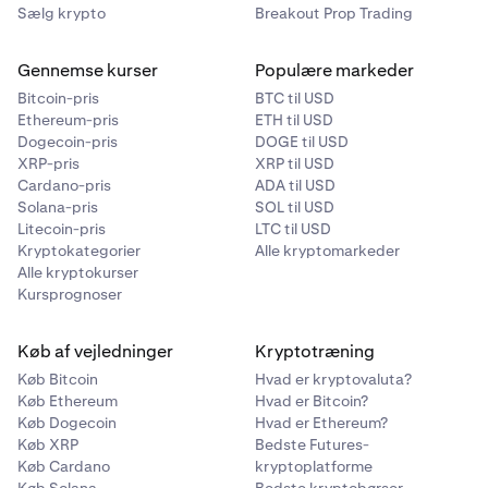
Sælg krypto
Breakout Prop Trading
Gennemse kurser
Populære markeder
Bitcoin-pris
BTC til USD
Ethereum-pris
ETH til USD
Dogecoin-pris
DOGE til USD
XRP-pris
XRP til USD
Cardano-pris
ADA til USD
Solana-pris
SOL til USD
Litecoin-pris
LTC til USD
Kryptokategorier
Alle kryptomarkeder
Alle kryptokurser
Kursprognoser
Køb af vejledninger
Kryptotræning
Køb Bitcoin
Hvad er kryptovaluta?
Køb Ethereum
Hvad er Bitcoin?
Køb Dogecoin
Hvad er Ethereum?
Køb XRP
Bedste Futures-
Køb Cardano
kryptoplatforme