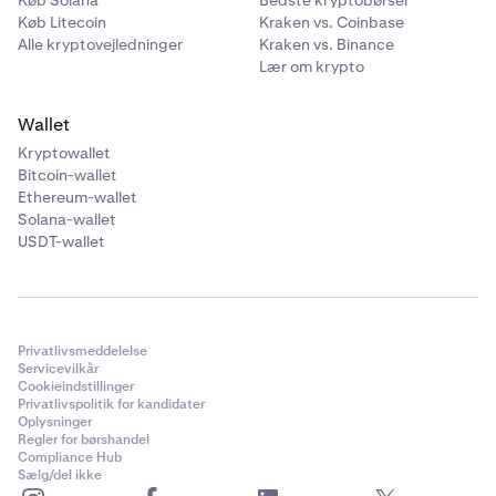
Køb Solana
Bedste kryptobørser
Køb Litecoin
Kraken vs. Coinbase
Alle kryptovejledninger
Kraken vs. Binance
Lær om krypto
Wallet
Kryptowallet
Bitcoin-wallet
Ethereum-wallet
Solana-wallet
USDT-wallet
Privatlivsmeddelelse
Servicevilkår
Cookieindstillinger
Privatlivspolitik for kandidater
Oplysninger
Regler for børshandel
Compliance Hub
Sælg/del ikke