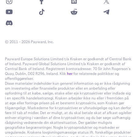
© 2011 - 2026 Payward, Inc.
Payward Europe Solutions Limited t/a Kraken er godkendt af Central Bank
of Ireland. Payward Global Solutions Limited t/a Kraken er godkendt af
Central Bank of Ireland. Registreret kontoradresse: 70 Sir John Rogerson’s
Quay, Dublin, D02 R296, Ireland. Klik
her
for relaterede politikker og
offentliggørelser.
Disse materialer indeholder kun generel information og er ikke rådgivning
om investering eller finansielle produkter eller en anbefaling eller
opfordring til at købe, sælge, stake eller eje kryptoaktiver eller indlade sig
i en specifik handelsstrategi. Kraken arbejder ikke nu eller i fremtiden på
at øge eller forringe prisen på et bestemt kryptoaktiv, som Kraken gør
tilgængeligt. Markederne for kryptoaktiver er uforudsigelige og kan derfor
føre til tab af midler. Det er muligt, at du skal betale skat af afkast og/eller
enhver stigning i værdien af dine kryptoaktiver, og du bør søge uafhængig
rådgivning vedrørende din skattesituation. Der gælder muligvis
geografiske begrænsninger. Nogle kryptoprodukter og markeder er
uregulerede. Krakens lovgivningsmæssige status ift. forskellige produkter