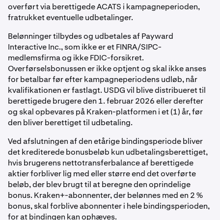
overført via berettigede ACATS i kampagneperioden,
fratrukket eventuelle udbetalinger.
Belønninger tilbydes og udbetales af Payward
Interactive Inc., som ikke er et FINRA/SIPC-
medlemsfirma og ikke FDIC-forsikret.
Overførselsbonussen er ikke optjent og skal ikke anses
for betalbar før efter kampagneperiodens udløb, når
kvalifikationen er fastlagt. USDG vil blive distribueret til
berettigede brugere den 1. februar 2026 eller derefter
og skal opbevares på Kraken-platformen i et (1) år, før
den bliver berettiget til udbetaling.
Ved afslutningen af den etårige bindingsperiode bliver
det krediterede bonusbeløb kun udbetalingsberettiget,
hvis brugerens nettotransferbalance af berettigede
aktier forbliver lig med eller større end det overførte
beløb, der blev brugt til at beregne den oprindelige
bonus. Kraken+-abonnenter, der belønnes med en 2 %
bonus, skal forblive abonnenter i hele bindingsperioden,
for at bindingen kan ophæves.