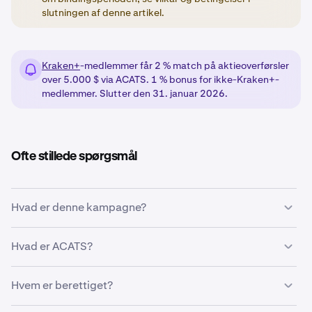
slutningen af denne artikel.
Kraken+
-medlemmer får 2 % match på aktieoverførsler
over 5.000 $ via ACATS. 1 % bonus for ikke-Kraken+-
medlemmer. Slutter den 31. januar 2026.
Ofte stillede spørgsmål
Hvad er denne kampagne?
Et tidsbegrænset incitamentstilbud til kvalificerede
Hvad er ACATS?
amerikanske brugere, der giver op til 2 % bonus for
kvalificerede overførsler af aktier/ETF'er til Kraken
ACATS står for Automated Customer Account Transfer
Hvem er berettiget?
Securities via ACATS. Kraken+-abonnenter er berettiget
Service. Det er et elektronisk system, der automatiserer
til en bonus på 2 %. Ikke-Kraken+-brugere modtager en
og standardiserer overførslen af kundekonti, primært