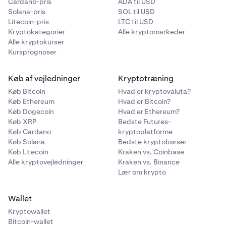
Cardano-pris
ADA til USD
Solana-pris
SOL til USD
Litecoin-pris
LTC til USD
Kryptokategorier
Alle kryptomarkeder
Alle kryptokurser
Kursprognoser
Køb af vejledninger
Kryptotræning
Køb Bitcoin
Hvad er kryptovaluta?
Køb Ethereum
Hvad er Bitcoin?
Køb Dogecoin
Hvad er Ethereum?
Køb XRP
Bedste Futures-
Køb Cardano
kryptoplatforme
Køb Solana
Bedste kryptobørser
Køb Litecoin
Kraken vs. Coinbase
Alle kryptovejledninger
Kraken vs. Binance
Lær om krypto
Wallet
Kryptowallet
Bitcoin-wallet