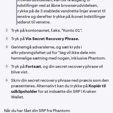
Indstillinger ved at åbne browserudvidelsen,
trykke på de 3 stablede vandrette linjer øverst til
venstre og derefter trykke på ikonet Indstillinger
nederst til venstre.
Tryk på kontonavnet, f.eks. "Konto 01".
2
Tryk på
Vis Secret Recovery Phrase.
3
Gennemgå advarslerne, og sæt kryds i
4
afkrydsningsfeltet ud for "Jeg vil ikke dele min
hemmelige sætning med nogen, inklusive Phantom.
Tryk på
Fortsæt
, og din secret recovery phrase vil
5
blive vist.
Skriv din secret recovery phrase ned præcis som den
6
præsenteres. Alternativt kan du trykke på
Kopiér til
udklipsholder
for at indsætte din SRP i Kraken
Wallet.
Når du har fået din SRP fra Phantom: