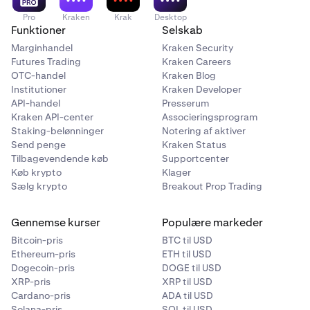
Pro
Kraken
Krak
Desktop
Funktioner
Selskab
Marginhandel
Kraken Security
Futures Trading
Kraken Careers
OTC-handel
Kraken Blog
Institutioner
Kraken Developer
API-handel
Presserum
Kraken API-center
Associeringsprogram
Staking-belønninger
Notering af aktiver
Send penge
Kraken Status
Tilbagevendende køb
Supportcenter
Køb krypto
Klager
Sælg krypto
Breakout Prop Trading
Gennemse kurser
Populære markeder
Bitcoin-pris
BTC til USD
Ethereum-pris
ETH til USD
Dogecoin-pris
DOGE til USD
XRP-pris
XRP til USD
Cardano-pris
ADA til USD
Solana-pris
SOL til USD