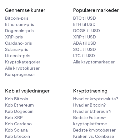
Gennemse kurser
Populære markeder
Bitcoin-pris
BTC til USD
Ethereum-pris
ETH til USD
Dogecoin-pris
DOGE til USD
XRP-pris
XRP til USD
Cardano-pris
ADA til USD
Solana-pris
SOL til USD
Litecoin-pris
LTC til USD
Kryptokategorier
Alle kryptomarkeder
Alle kryptokurser
Kursprognoser
Køb af vejledninger
Kryptotræning
Køb Bitcoin
Hvad er kryptovaluta?
Køb Ethereum
Hvad er Bitcoin?
Køb Dogecoin
Hvad er Ethereum?
Køb XRP
Bedste Futures-
Køb Cardano
kryptoplatforme
Køb Solana
Bedste kryptobørser
Køb Litecoin
Kraken vs. Coinbase