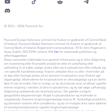
© 2011 - 2026 Payward, Inc.
Payward Europe Solutions Limited t/a Kraken er godkendt af Central Bank
of Ireland. Payward Global Solutions Limited t/a Kraken er godkendt af
Central Bank of Ireland. Registreret kontoradresse: 70 Sir John Rogerson’s
Quay, Dublin, D02 R296, Ireland. Klik
her
for relaterede politikker og
offentliggørelser.
Disse materialer indeholder kun generel information og er ikke rådgivning
om investering eller finansielle produkter eller en anbefaling eller
opfordring til at købe, sælge, stake eller eje kryptoaktiver eller indlade sig
i en specifik handelsstrategi. Kraken arbejder ikke nu eller i fremtiden på
at øge eller forringe prisen på et bestemt kryptoaktiv, som Kraken gør
tilgængeligt. Markederne for kryptoaktiver er uforudsigelige og kan derfor
føre til tab af midler. Det er muligt, at du skal betale skat af afkast og/eller
enhver stigning i værdien af dine kryptoaktiver, og du bør søge uafhængig
rådgivning vedrørende din skattesituation. Der gælder muligvis
geografiske begrænsninger. Nogle kryptoprodukter og markeder er
uregulerede. Krakens lovgivningsmæssige status ift. forskellige produkter
og tjenester varierer efter jurisdiktion, og du vil muligvis ikke være dækket
af statslig kompensation og/eller lovgivningsmæssige