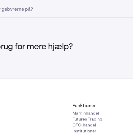
er tilstrækkelige midler, vil dit planlagte tilbagevendende køb
r gebyrerne på?
ter aktiv, hyppighed og beløb for investeringen.
rt. Det er bedst at sikre, at din konto har tilstrækkelig saldo 
atoen for at undgå afbrydelser.
finansieringsgebyrer. Dog
er der stadig transaktionsgebyrer
v
er.
brug for mere hjælp?
a trin 4 ovenfor fra
Sådan indbetaler du via Kraken App.
tal med
og derefter på
Tilføj betalingsmetode
og så på
Tilkn
o.
lføj betalingsmetode
, og vælg
tilknyt bankkonto via Plaid.
Funktioner
Marginhandel
Futures Trading
OTC-handel
Institutioner