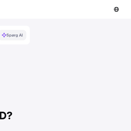
Spørg AI
SD?