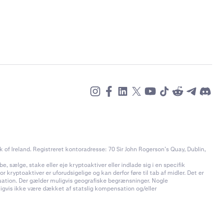
l kun udføre
of Ireland. Registreret kontoradresse: 70 Sir John Rogerson’s Quay, Dublin,
e, sælge, stake eller eje kryptoaktiver eller indlade sig i en specifik
 kryptoaktiver er uforudsigelige og kan derfor føre til tab af midler. Det er
ituation. Der gælder muligvis geografiske begrænsninger. Nogle
uligvis ikke være dækket af statslig kompensation og/eller