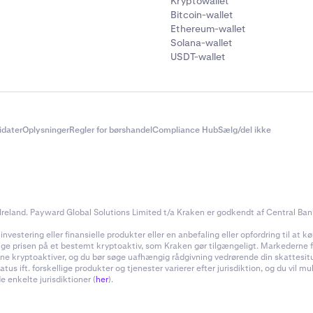
Kryptowallet
Bitcoin-wallet
Ethereum-wallet
Solana-wallet
n bankkonto ved at følge tilknytningsprocessen i Plaid. Du ska
USDT-wallet
 første gang.
! Dit tilbagevendende køb vil blive aktiveret.
didater
Oplysninger
Regler for børshandel
Compliance Hub
Sælg/del ikke
reland. Payward Global Solutions Limited t/a Kraken er godkendt af Central Bank 
estering eller finansielle produkter eller en anbefaling eller opfordring til at køb
inge prisen på et bestemt kryptoaktiv, som Kraken gør tilgængeligt. Markederne for
f dine kryptoaktiver, og du bør søge uafhængig rådgivning vedrørende din skattes
 ift. forskellige produkter og tjenester varierer efter jurisdiktion, og du vil m
e enkelte jurisdiktioner (
her
).