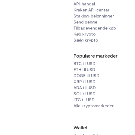
API-handel
Kraken API-center
Staking-belønninger
Send penge
Tilbagevendende køb
Køb krypto
Sælg krypto
Populære markeder
fter blive dirigeret til at tilknytte din bankkonto via Plaid. Følg
BTC til USD
onerne på din skærm.
ETH til USD
DOGE til USD
XRP til USD
ADA til USD
SOL til USD
LTC til USD
Alle kryptomarkeder
Wallet