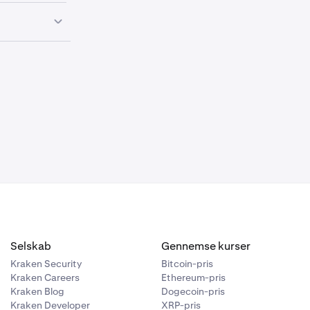
 muligvis ikke
før
ed handel
yt
Selskab
Gennemse kurser
Kraken Security
Bitcoin-pris
Kraken Careers
Ethereum-pris
Kraken Blog
Dogecoin-pris
Kraken Developer
XRP-pris