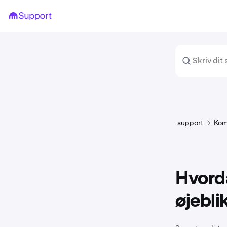
support
Kom
Hvorda
øjebli