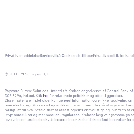
Tilknyt di
4
dette trin
Det er alt
5
Privatlivsmeddelelse
Servicevilkår
Cookieindstillinger
Privatlivspolitik for kan
© 2011 - 2026 Payward, Inc.
Payward Europe Solutions Limited t/a Kraken er godkendt af Central Bank of I
D02 R296, Ireland. Klik
her
for relaterede politikker og offentliggørelser.
Disse materialer indeholder kun generel information og er ikke rådgivning om inv
handelsstrategi. Kraken arbejder ikke nu eller i fremtiden på at øge eller forr
muligt, at du skal betale skat af afkast og/eller enhver stigning i værdien a
kryptoprodukter og markeder er uregulerede. Krakens lovgivningsmæssige status
lovgivningsmæssige beskyttelsesordninger. Se juridiske offentliggørelser for d