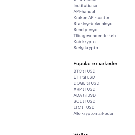
Institutioner
API-handel
Kraken API-center
Staking-belønninger
Send penge
Tilbagevendende køb
Køb krypto
Sælg krypto
Populære markeder
BTC til USD
ETH til USD
DOGE til USD
XRP til USD
ADA til USD
SOL til USD
LTC til USD
Alle kryptomarkeder