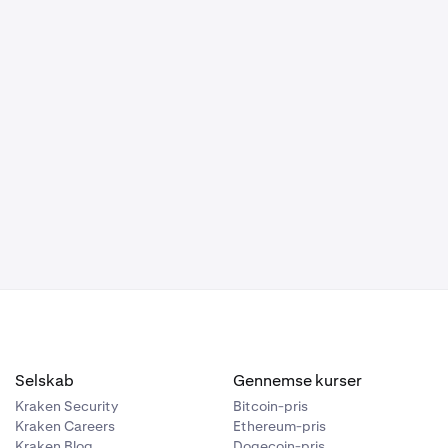
 enhver anden
ald.
rincipper om
e bestemmelser
e, skal løses
 England.
er kompetent
Selskab
Gennemse kurser
Kraken Security
Bitcoin-pris
Kraken Careers
Ethereum-pris
Kraken Blog
Dogecoin-pris