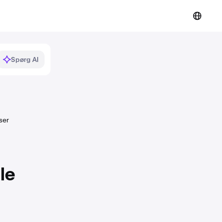
Spørg AI
ser
le