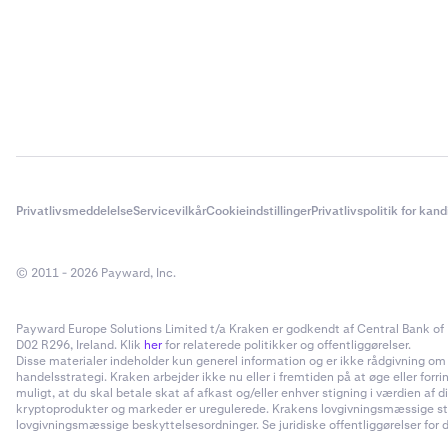
Privatlivsmeddelelse
Servicevilkår
Cookieindstillinger
Privatlivspolitik for kan
© 2011 - 2026 Payward, Inc.
Payward Europe Solutions Limited t/a Kraken er godkendt af Central Bank of I
D02 R296, Ireland. Klik
her
for relaterede politikker og offentliggørelser.
Disse materialer indeholder kun generel information og er ikke rådgivning om inv
handelsstrategi. Kraken arbejder ikke nu eller i fremtiden på at øge eller forr
muligt, at du skal betale skat af afkast og/eller enhver stigning i værdien a
kryptoprodukter og markeder er uregulerede. Krakens lovgivningsmæssige status
lovgivningsmæssige beskyttelsesordninger. Se juridiske offentliggørelser for d