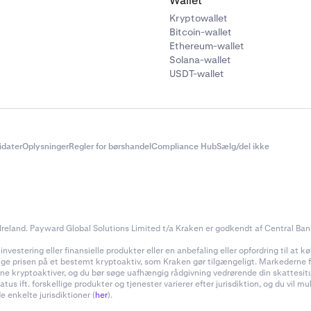
Wallet
Kryptowallet
Bitcoin-wallet
Ethereum-wallet
Solana-wallet
USDT-wallet
didater
Oplysninger
Regler for børshandel
Compliance Hub
Sælg/del ikke
reland. Payward Global Solutions Limited t/a Kraken er godkendt af Central Bank 
estering eller finansielle produkter eller en anbefaling eller opfordring til at køb
inge prisen på et bestemt kryptoaktiv, som Kraken gør tilgængeligt. Markederne for
f dine kryptoaktiver, og du bør søge uafhængig rådgivning vedrørende din skattes
 ift. forskellige produkter og tjenester varierer efter jurisdiktion, og du vil m
e enkelte jurisdiktioner (
her
).