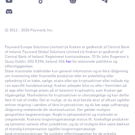
© 2011 - 2026 Payward, Inc.
Payward Europe Solutions Limited t/a Kraken er godkendt af Central Bank
of Ireland. Payward Global Solutions Limited t/a Kraken er godkendt af
Central Bank of Ireland. Registreret kontoradresse: 70 Sir John Rogerson’s
Quay, Dublin, D02 R296, Ireland. Klik
her
for relaterede politikker og
offentliggørelser.
Disse materialer indeholder kun generel information og er ikke rådgivning
om investering eller finansielle produkter eller en anbefaling eller
opfordring til at købe, sælge, stake eller eje kryptoaktiver eller indlade sig
i en specifik handelsstrategi. Kraken arbejder ikke nu eller i fremtiden på
at øge eller forringe prisen på et bestemt kryptoaktiv, som Kraken gør
tilgængeligt. Markederne for kryptoaktiver er uforudsigelige og kan derfor
føre til tab af midler. Det er muligt, at du skal betale skat af afkast og/eller
enhver stigning i værdien af dine kryptoaktiver, og du bør søge uafhængig
rådgivning vedrørende din skattesituation. Der gælder muligvis
geografiske begrænsninger. Nogle kryptoprodukter og markeder er
uregulerede. Krakens lovgivningsmæssige status ift. forskellige produkter
og tjenester varierer efter jurisdiktion, og du vil muligvis ikke være dækket
af statslig kompensation og/eller lovgivningsmæssige
beskyttelsesordninger. Se juridiske offentliggørelser for de enkelte