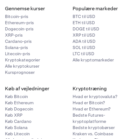
identifikationsnummer.
eksempel på en erklæring kan
findes her.
En virksomhedsenhed, der driver
7
Gennemse kurser
Populære markeder
investeringsvirksomhed i finansielle produkter,
Bitcoin-pris
BTC til USD
interesser i jord eller andre investeringer; og til disse
Ethereum-pris
ETH til USD
formål investerer midler modtaget (direkte eller
Dogecoin-pris
DOGE til USD
indirekte) efter et tilbud eller en invitation til
XRP-pris
XRP til USD
offentligheden, hvis vilkår fastsatte, at de tegnede
Cardano-pris
ADA til USD
midler skulle investeres til disse formål.
Solana-pris
SOL til USD
Litecoin-pris
LTC til USD
En udenlandsk enhed, der, hvis den var etableret eller
8
Kryptokategorier
Alle kryptomarkeder
indarbejdet i Australien, ville være omfattet af en af
Alle kryptokurser
ovenstående kategorier.
Kursprognoser
Tilgængelig for enkeltpersoner og selskaber.
9
Køb af vejledninger
Kryptotræning
For tests vedrørende enheder eller virksomhedsorganer
Køb Bitcoin
Hvad er kryptovaluta?
omfatter ovenstående kategorier ikke direktører, ledere,
Køb Ethereum
Hvad er Bitcoin?
seniorchefer eller autoriserede repræsentanter for
Køb Dogecoin
Hvad er Ethereum?
organet og henviser kun til den faktiske enhed eller
Køb XRP
Bedste Futures-
organ.
Køb Cardano
kryptoplatforme
Køb Solana
Bedste kryptobørser
Køb Litecoin
Kraken vs. Coinbase
Påkrævede understøttende dokumenter: