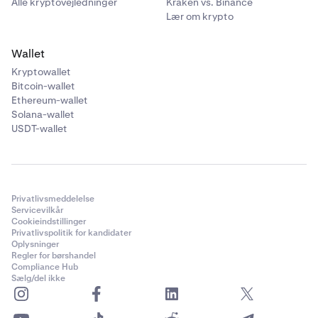
Alle kryptovejledninger
Kraken vs. Binance
Venligst fremlæg en kopi af et professionelt
Lær om krypto
investorerklæring, dateret inden for de seneste 6
måneder, der indeholder bevis for mindst et af de valgte
Wallet
kriterier.
Kryptowallet
Bitcoin-wallet
Eksempel på erklæring her
Ethereum-wallet
Hvis du ansøger som en relateret virksomhedsenhed til
Solana-wallet
USDT-wallet
en børsnoteret enhed, bedes du fremlægge et diagram,
der skitserer organisationsstrukturen, underskrevet af
en direktør med deres direktørs identifikationsnummer.
Privatlivsmeddelelse
Servicevilkår
Cookieindstillinger
Privatlivspolitik for kandidater
Oplysninger
Regler for børshandel
Compliance Hub
Sælg/del ikke