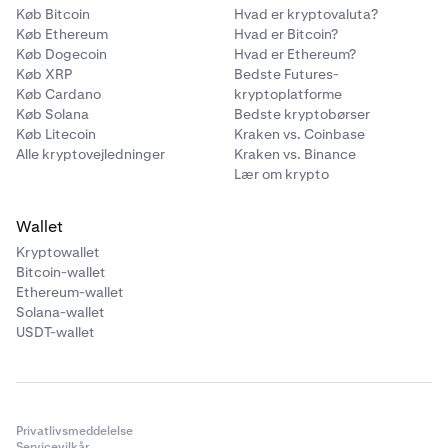
Køb Bitcoin
Hvad er kryptovaluta?
Køb Ethereum
Hvad er Bitcoin?
Køb Dogecoin
Hvad er Ethereum?
Køb XRP
Bedste Futures-
Køb Cardano
kryptoplatforme
Køb Solana
Bedste kryptobørser
Køb Litecoin
Kraken vs. Coinbase
Alle kryptovejledninger
Kraken vs. Binance
Lær om krypto
Wallet
Kryptowallet
Bitcoin-wallet
Ethereum-wallet
Solana-wallet
USDT-wallet
Privatlivsmeddelelse
Servicevilkår