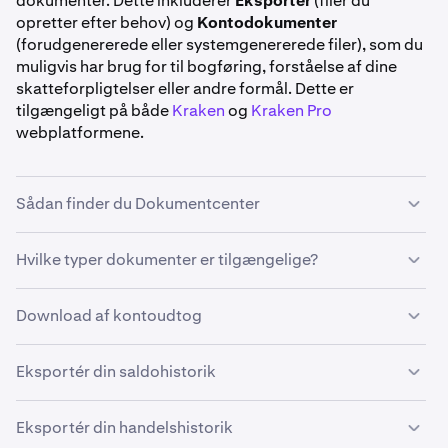
dokumenter. Dette inkluderer
Eksporter
(filer du
opretter efter behov) og
Kontodokumenter
(forudgenererede eller systemgenererede filer), som du
muligvis har brug for til bogføring, forståelse af dine
skatteforpligtelser eller andre formål. Dette er
tilgængeligt på både
Kraken
og
Kraken Pro
webplatformene.
Sådan finder du Dokumentcenter
Hvilke typer dokumenter er tilgængelige?
Download af kontoudtog
Eksportér din saldohistorik
Log ind
på din konto på Kraken.
1
Klik på dit navn
(eller profilikon) i øverste højre
2
Eksportér din handelshistorik
hjørne. Klik derefter på
Dokumenter.
Log ind
på din konto på Kraken.
1