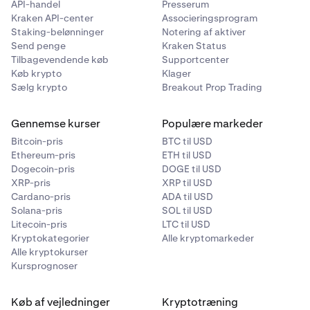
API-handel
Presserum
Eksporter er tilgængelige i
14 dage.
aktiveret, kan du downloade.
Kraken API-center
Associeringsprogram
Staking-belønninger
Notering af aktiver
Send penge
Kraken Status
Eksporter er tilgængelige i
14 dage.
Tilbagevendende køb
Supportcenter
Køb krypto
Klager
Sælg krypto
Breakout Prop Trading
Gennemse kurser
Populære markeder
Bitcoin-pris
BTC til USD
Ethereum-pris
ETH til USD
Dogecoin-pris
DOGE til USD
XRP-pris
XRP til USD
Cardano-pris
ADA til USD
Solana-pris
SOL til USD
Litecoin-pris
LTC til USD
Kryptokategorier
Alle kryptomarkeder
Alle kryptokurser
Kursprognoser
Køb af vejledninger
Kryptotræning