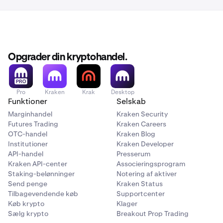
Opgrader din kryptohandel.
Pro
Kraken
Krak
Desktop
Funktioner
Selskab
Marginhandel
Kraken Security
Futures Trading
Kraken Careers
OTC-handel
Kraken Blog
Institutioner
Kraken Developer
API-handel
Presserum
Kraken API-center
Associeringsprogram
Staking-belønninger
Notering af aktiver
Send penge
Kraken Status
Tilbagevendende køb
Supportcenter
Køb krypto
Klager
Sælg krypto
Breakout Prop Trading