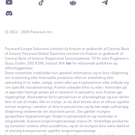
© 2011 - 2026 Payward, Inc.
Payward Europe Solutions Limited t/a Kraken er godkendt af Central Bank
of Ireland. Payward Global Solutions Limited t/a Kraken er godkendt af
Central Bank of Ireland. Registreret kontoradresse: 70 Sir John Rogerson’s
Quay, Dublin, D02 R296, Ireland. Klik
her
for relaterede politikker og
offentliggørelser.
Disse materialer indeholder kun generel information og er ikke rådgivning
om investering eller finansielle produkter eller en anbefaling eller
opfordring til at købe, sælge, stake eller eje kryptoaktiver eller indlade sig
i en specifik handelsstrategi. Kraken arbejder ikke nu eller i fremtiden på
at øge eller forringe prisen på et bestemt kryptoaktiv, som Kraken gør
tilgængeligt. Markederne for kryptoaktiver er uforudsigelige og kan derfor
føre til tab af midler. Det er muligt, at du skal betale skat af afkast og/eller
enhver stigning i værdien af dine kryptoaktiver, og du bør søge uafhængig
rådgivning vedrørende din skattesituation. Der gælder muligvis
geografiske begrænsninger. Nogle kryptoprodukter og markeder er
uregulerede. Krakens lovgivningsmæssige status ift. forskellige produkter
og tjenester varierer efter jurisdiktion, og du vil muligvis ikke være dækket
af statslig kompensation og/eller lovgivningsmæssige