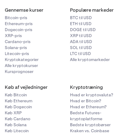
Gennemse kurser
Populære markeder
Bitcoin-pris
BTC til USD
Ethereum-pris
ETH til USD
Dogecoin-pris
DOGE til USD
XRP-pris
XRP til USD
Cardano-pris
ADA til USD
Solana-pris
SOL til USD
Litecoin-pris
LTC til USD
Kryptokategorier
Alle kryptomarkeder
Alle kryptokurser
Kursprognoser
Køb af vejledninger
Kryptotræning
Køb Bitcoin
Hvad er kryptovaluta?
Køb Ethereum
Hvad er Bitcoin?
Køb Dogecoin
Hvad er Ethereum?
Køb XRP
Bedste Futures-
Køb Cardano
kryptoplatforme
Køb Solana
Bedste kryptobørser
Køb Litecoin
Kraken vs. Coinbase