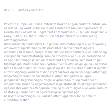
© 2011 - 2026 Payward, Inc.
Payward Europe Solutions Limited t/a Kraken er godkendt af Central Bank
of Ireland. Payward Global Solutions Limited t/a Kraken er godkendt af
Central Bank of Ireland. Registreret kontoradresse: 70 Sir John Rogerson’s
Quay, Dublin, D02 R296, Ireland. Klik
her
for relaterede politikker og
offentliggørelser.
Disse materialer indeholder kun generel information og er ikke rådgivning
om investering eller finansielle produkter eller en anbefaling eller
opfordring til at købe, sælge, stake eller eje kryptoaktiver eller indlade sig
i en specifik handelsstrategi. Kraken arbejder ikke nu eller i fremtiden på
at øge eller forringe prisen på et bestemt kryptoaktiv, som Kraken gør
tilgængeligt. Markederne for kryptoaktiver er uforudsigelige og kan derfor
føre til tab af midler. Det er muligt, at du skal betale skat af afkast og/eller
enhver stigning i værdien af dine kryptoaktiver, og du bør søge uafhængig
rådgivning vedrørende din skattesituation. Der gælder muligvis
geografiske begrænsninger. Nogle kryptoprodukter og markeder er
uregulerede. Krakens lovgivningsmæssige status ift. forskellige produkter
og tjenester varierer efter jurisdiktion, og du vil muligvis ikke være dækket
af statslig kompensation og/eller lovgivningsmæssige
beskyttelsesordninger. Se juridiske offentliggørelser for de enkelte
jurisdiktioner (
her
).