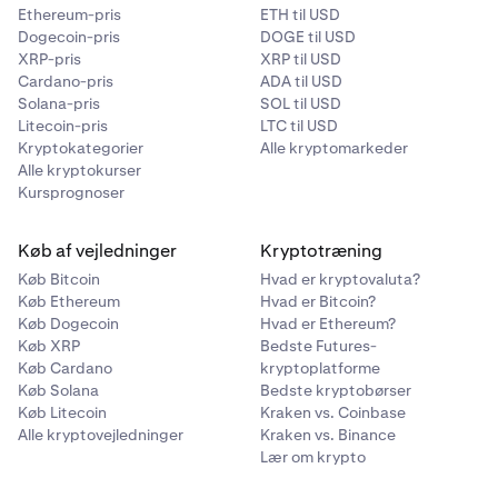
Ethereum-pris
ETH til USD
Dogecoin-pris
DOGE til USD
XRP-pris
XRP til USD
Cardano-pris
ADA til USD
Solana-pris
SOL til USD
Litecoin-pris
LTC til USD
Kryptokategorier
Alle kryptomarkeder
Alle kryptokurser
Kursprognoser
Køb af vejledninger
Kryptotræning
Køb Bitcoin
Hvad er kryptovaluta?
Køb Ethereum
Hvad er Bitcoin?
Køb Dogecoin
Hvad er Ethereum?
Køb XRP
Bedste Futures-
Køb Cardano
kryptoplatforme
Køb Solana
Bedste kryptobørser
Køb Litecoin
Kraken vs. Coinbase
Alle kryptovejledninger
Kraken vs. Binance
Lær om krypto