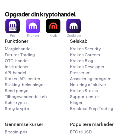
Opgrader din kryptohandel.
Pro
Kraken
Krak
Desktop
Funktioner
Selskab
Marginhandel
Kraken Security
Futures Trading
Kraken Careers
OTC-handel
Kraken Blog
Institutioner
Kraken Developer
API-handel
Presserum
Kraken API-center
Associeringsprogram
Staking-belønninger
Notering af aktiver
Send penge
Kraken Status
Tilbagevendende køb
Supportcenter
Køb krypto
Klager
Sælg krypto
Breakout Prop Trading
Gennemse kurser
Populære markeder
Bitcoin-pris
BTC til USD