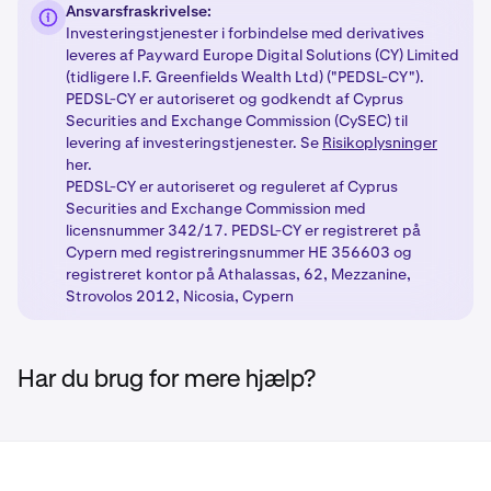
Aktiver produkter:
Når du har gennemført de
3
Ansvarsfraskrivelse:
overholde lovmæssige krav.
nødvendige trin, vil dine valgte produkter blive låst
Investeringstjenester i forbindelse med derivatives
Få adgang til nye produkter:
Når du har gennemført
4
op med de passende lovmæssige beskyttelser
leveres af Payward Europe Digital Solutions (CY) Limited
de nødvendige trin, kan du nyde nye
baseret på din kundeklassificering.
(tidligere I.F. Greenfields Wealth Ltd) ("PEDSL-CY").
handelsmuligheder med vores regulerede produkter.
PEDSL-CY er autoriseret og godkendt af Cyprus
Securities and Exchange Commission (CySEC) til
levering af investeringstjenester. Se
Risikoplysninger
her.
PEDSL-CY er autoriseret og reguleret af Cyprus
Securities and Exchange Commission med
licensnummer 342/17. PEDSL-CY er registreret på
Cypern med registreringsnummer HE 356603 og
registreret kontor på Athalassas, 62, Mezzanine,
Strovolos 2012, Nicosia, Cypern
Har du brug for mere hjælp?