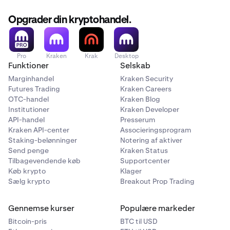
Opgrader din kryptohandel.
Pro
Kraken
Krak
Desktop
Funktioner
Selskab
Marginhandel
Kraken Security
Futures Trading
Kraken Careers
OTC-handel
Kraken Blog
Institutioner
Kraken Developer
API-handel
Presserum
Kraken API-center
Associeringsprogram
Staking-belønninger
Notering af aktiver
Send penge
Kraken Status
Tilbagevendende køb
Supportcenter
Køb krypto
Klager
Sælg krypto
Breakout Prop Trading
Gennemse kurser
Populære markeder
Bitcoin-pris
BTC til USD