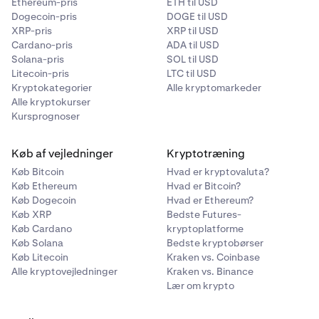
Ethereum-pris
ETH til USD
Dogecoin-pris
DOGE til USD
XRP-pris
XRP til USD
Cardano-pris
ADA til USD
Solana-pris
SOL til USD
Litecoin-pris
LTC til USD
Kryptokategorier
Alle kryptomarkeder
Alle kryptokurser
Kursprognoser
Køb af vejledninger
Kryptotræning
Køb Bitcoin
Hvad er kryptovaluta?
Køb Ethereum
Hvad er Bitcoin?
Køb Dogecoin
Hvad er Ethereum?
Køb XRP
Bedste Futures-
Køb Cardano
kryptoplatforme
Køb Solana
Bedste kryptobørser
Køb Litecoin
Kraken vs. Coinbase
Alle kryptovejledninger
Kraken vs. Binance
Lær om krypto