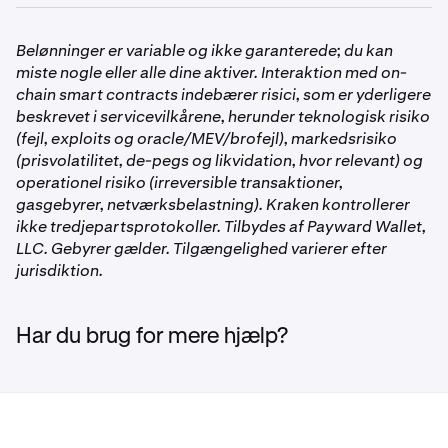
ikke er tilgængelig
.
Indbetalinger eller udbetalinger over
•
Sørg for, at din konto er
verificeret
.
sikkerhedstærsklen kræver tofaktorgodkendelse (2FA).
Belønninger er variable og ikke garanterede; du kan
•
Sørg for, at din Kraken, Kraken Pro eller Krak app er
Indtast din 2FA-kode, adgangsnøgle eller
miste nogle eller alle dine aktiver. Interaktion med on-
opdateret til den seneste version.
sikkerhedsnøgle for at fortsætte.
chain smart contracts indebærer risici, som er yderligere
beskrevet i servicevilkårene, herunder teknologisk risiko
(fejl, exploits og oracle/MEV/brofejl), markedsrisiko
(prisvolatilitet, de-pegs og likvidation, hvor relevant) og
operationel risiko (irreversible transaktioner,
gasgebyrer, netværksbelastning). Kraken kontrollerer
ikke tredjepartsprotokoller. Tilbydes af Payward Wallet,
LLC. Gebyrer gælder. Tilgængelighed varierer efter
jurisdiktion.
Har du brug for mere hjælp?