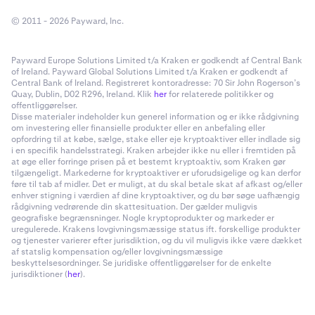
© 2011 - 2026 Payward, Inc.
Payward Europe Solutions Limited t/a Kraken er godkendt af Central Bank
of Ireland. Payward Global Solutions Limited t/a Kraken er godkendt af
Central Bank of Ireland. Registreret kontoradresse: 70 Sir John Rogerson’s
Quay, Dublin, D02 R296, Ireland. Klik
her
for relaterede politikker og
offentliggørelser.
Disse materialer indeholder kun generel information og er ikke rådgivning
om investering eller finansielle produkter eller en anbefaling eller
opfordring til at købe, sælge, stake eller eje kryptoaktiver eller indlade sig
i en specifik handelsstrategi. Kraken arbejder ikke nu eller i fremtiden på
at øge eller forringe prisen på et bestemt kryptoaktiv, som Kraken gør
tilgængeligt. Markederne for kryptoaktiver er uforudsigelige og kan derfor
føre til tab af midler. Det er muligt, at du skal betale skat af afkast og/eller
enhver stigning i værdien af dine kryptoaktiver, og du bør søge uafhængig
rådgivning vedrørende din skattesituation. Der gælder muligvis
geografiske begrænsninger. Nogle kryptoprodukter og markeder er
uregulerede. Krakens lovgivningsmæssige status ift. forskellige produkter
og tjenester varierer efter jurisdiktion, og du vil muligvis ikke være dækket
af statslig kompensation og/eller lovgivningsmæssige
beskyttelsesordninger. Se juridiske offentliggørelser for de enkelte
jurisdiktioner (
her
).