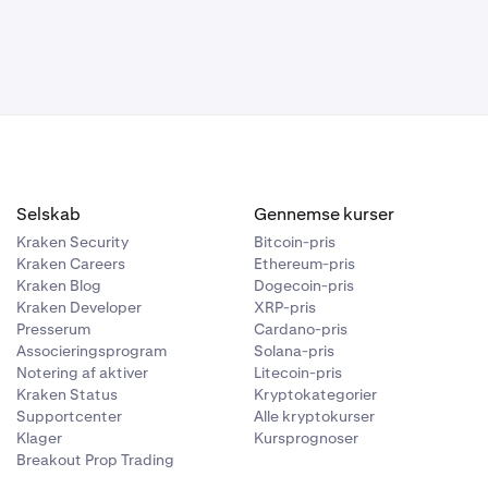
t afspejle
Selskab
Gennemse kurser
Kraken Security
Bitcoin-pris
Kraken Careers
Ethereum-pris
Kraken Blog
Dogecoin-pris
Kraken Developer
XRP-pris
Presserum
Cardano-pris
Associeringsprogram
Solana-pris
Notering af aktiver
Litecoin-pris
Kraken Status
Kryptokategorier
Supportcenter
Alle kryptokurser
Klager
Kursprognoser
Breakout Prop Trading