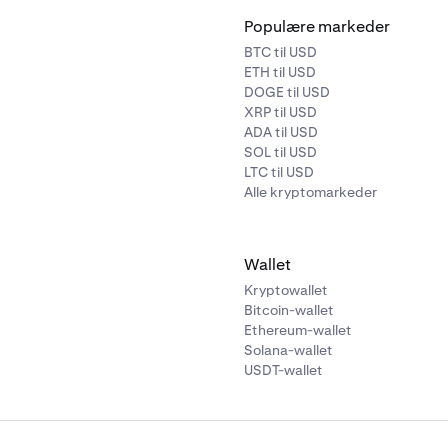
Populære markeder
BTC til USD
ETH til USD
DOGE til USD
XRP til USD
ADA til USD
SOL til USD
LTC til USD
Alle kryptomarkeder
Wallet
Kryptowallet
Bitcoin-wallet
Ethereum-wallet
Solana-wallet
USDT-wallet