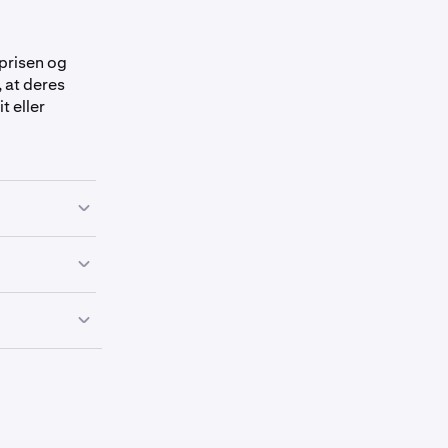
 prisen og
, at deres
t eller
portionalt. For
ktie til fire,
 samlede
 token. I
afspejle