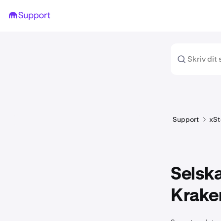
Support
xSt
Selsk
Krake