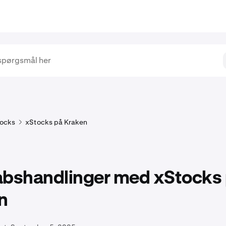
ocks
xStocks på Kraken
abshandlinger med xStocks
n