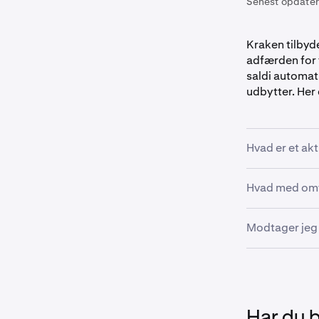
Senest opdater
Kraken tilbyde
adfærden for t
saldi automat
udbytter. Her 
Hvad er et akt
Et aktiesplit 
Hvad med omv
eksempel, hvis
hver til en fje
Et omvendt akt
Modtager jeg 
dollarværdi f
Udbytteudbetal
stedet for at 
udbyttet.
Har du 