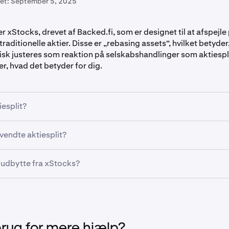
et:
September 5, 2025
r xStocks, drevet af Backed.fi, som er designet til at afspejle
raditionelle aktier. Disse er „rebasing assets“, hvilket betyder
isk justeres som reaktion på selskabshandlinger som aktiespli
er, hvad det betyder for dig.
iesplit?
øger antallet af aktier i omløb, men sænker prisen pr. aktie pro
endte aktiesplit?
 Apple (AAPL) annoncerer et 4-til-1 aktiesplit, bliver én AAPLx-a
rdedel af den oprindelige pris.
iesplit reducerer antallet af aktier, men øger deres pris. Din
udbytte fra xStocks?
orbliver uændret.
inger vil automatisk blive geninvesteret i flere af den samme
modtage et kontant udbytte vil din xStocks-saldo stige for at 
brug for mere hjælp?