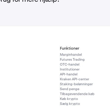
tyder for dig:
er ikke en kontant indbetaling.
e eksponering mod aktien. Din tokeniserede saldo stiger for a
 ligesom hvis du automatisk geninvesterede det.
Funktioner
Marginhandel
Futures Trading
OTC-handel
Institutioner
API-handel
Kraken API-center
Staking-belønninger
Send penge
Tilbagevendende køb
Køb krypto
Sælg krypto