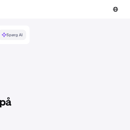
Spørg AI
 på