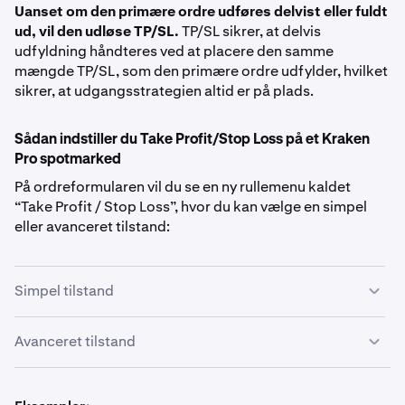
Uanset om den primære ordre udføres delvist eller fuldt
ud, vil den udløse TP/SL.
TP/SL sikrer, at delvis
udfyldning håndteres ved at placere den samme
mængde TP/SL, som den primære ordre udfylder, hvilket
sikrer, at udgangsstrategien altid er på plads.
Sådan indstiller du Take Profit/Stop Loss på et Kraken
Pro spotmarked
På ordreformularen vil du se en ny rullemenu kaldet
“Take Profit / Stop Loss”, hvor du kan vælge en simpel
eller avanceret tilstand:
Simpel tilstand
Når du vælger
Simple Mode
,
vises to felter mærket Take
Avanceret tilstand
Profit (TP) og Stop Loss (SL). Disse giver dig mulighed for
at angive de nøjagtige priser, hvor du ønsker, at en af
Skift til Advanced mode tilføjer yderligere fleksibilitet for
disse ordrer skal udløses, eller du kan indstille en %
tradere, der ønsker at finjustere deres strategi. I denne