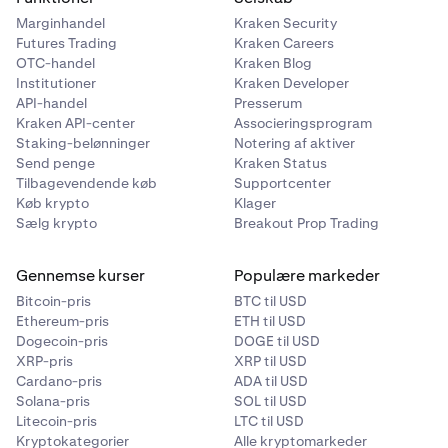
Marginhandel
Kraken Security
Futures Trading
Kraken Careers
OTC-handel
Kraken Blog
Institutioner
Kraken Developer
API-handel
Presserum
Kraken API-center
Associeringsprogram
Staking-belønninger
Notering af aktiver
Send penge
Kraken Status
Tilbagevendende køb
Supportcenter
Køb krypto
Klager
Sælg krypto
Breakout Prop Trading
Gennemse kurser
Populære markeder
Bitcoin-pris
BTC til USD
Ethereum-pris
ETH til USD
Dogecoin-pris
DOGE til USD
XRP-pris
XRP til USD
Cardano-pris
ADA til USD
Solana-pris
SOL til USD
Litecoin-pris
LTC til USD
Kryptokategorier
Alle kryptomarkeder