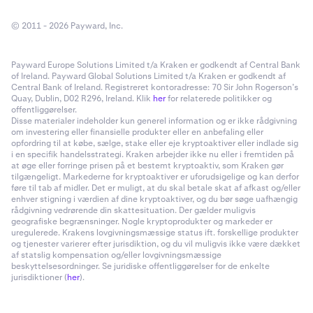
© 2011 - 2026 Payward, Inc.
Payward Europe Solutions Limited t/a Kraken er godkendt af Central Bank
of Ireland. Payward Global Solutions Limited t/a Kraken er godkendt af
Central Bank of Ireland. Registreret kontoradresse: 70 Sir John Rogerson’s
Quay, Dublin, D02 R296, Ireland. Klik
her
for relaterede politikker og
offentliggørelser.
Disse materialer indeholder kun generel information og er ikke rådgivning
om investering eller finansielle produkter eller en anbefaling eller
opfordring til at købe, sælge, stake eller eje kryptoaktiver eller indlade sig
i en specifik handelsstrategi. Kraken arbejder ikke nu eller i fremtiden på
at øge eller forringe prisen på et bestemt kryptoaktiv, som Kraken gør
tilgængeligt. Markederne for kryptoaktiver er uforudsigelige og kan derfor
føre til tab af midler. Det er muligt, at du skal betale skat af afkast og/eller
enhver stigning i værdien af dine kryptoaktiver, og du bør søge uafhængig
rådgivning vedrørende din skattesituation. Der gælder muligvis
geografiske begrænsninger. Nogle kryptoprodukter og markeder er
uregulerede. Krakens lovgivningsmæssige status ift. forskellige produkter
og tjenester varierer efter jurisdiktion, og du vil muligvis ikke være dækket
af statslig kompensation og/eller lovgivningsmæssige
beskyttelsesordninger. Se juridiske offentliggørelser for de enkelte
jurisdiktioner (
her
).