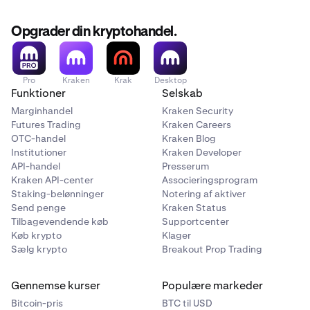
sælge til. Det afhænger helt af, hvad der er tilgængeligt i
den aktuelle markedspris. Hvis den limitpris, du
ordretyper.
ordrebogen, når din ordre udføres.
indsender, ikke er i overensstemmelse med disse
Opgrader din kryptohandel.
konventioner, vil ordren blive udført øjeblikkeligt som en
Hvis dine markedsordrer bliver annulleret, skal du
markedsordre.
kontrollere ordredetaljerne. Ordren kan være annulleret
på grund af vores funktion for markedsprisbeskyttelse.
Pro
Kraken
Krak
Desktop
Funktioner
Selskab
Marginhandel
Kraken Security
Futures Trading
Kraken Careers
OTC-handel
Kraken Blog
Institutioner
Kraken Developer
API-handel
Presserum
Kraken API-center
Associeringsprogram
Staking-belønninger
Notering af aktiver
Send penge
Kraken Status
Tilbagevendende køb
Supportcenter
Køb krypto
Klager
Sælg krypto
Breakout Prop Trading
Gennemse kurser
Populære markeder
Bitcoin-pris
BTC til USD