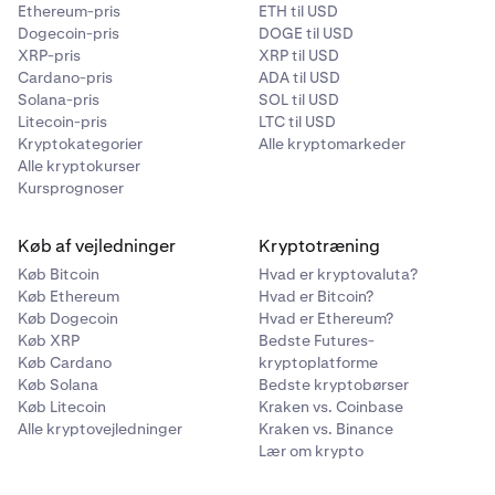
Ethereum-pris
ETH til USD
Dogecoin-pris
DOGE til USD
XRP-pris
XRP til USD
Cardano-pris
ADA til USD
Solana-pris
SOL til USD
Litecoin-pris
LTC til USD
Kryptokategorier
Alle kryptomarkeder
Alle kryptokurser
Kursprognoser
Køb af vejledninger
Kryptotræning
Køb Bitcoin
Hvad er kryptovaluta?
Køb Ethereum
Hvad er Bitcoin?
Køb Dogecoin
Hvad er Ethereum?
Køb XRP
Bedste Futures-
Køb Cardano
kryptoplatforme
Køb Solana
Bedste kryptobørser
Køb Litecoin
Kraken vs. Coinbase
Alle kryptovejledninger
Kraken vs. Binance
Lær om krypto