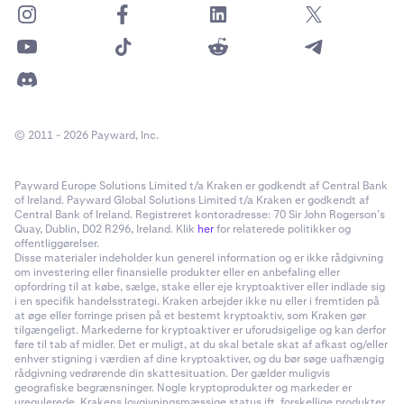
© 2011 - 2026 Payward, Inc.
Payward Europe Solutions Limited t/a Kraken er godkendt af Central Bank
of Ireland. Payward Global Solutions Limited t/a Kraken er godkendt af
Central Bank of Ireland. Registreret kontoradresse: 70 Sir John Rogerson’s
Quay, Dublin, D02 R296, Ireland. Klik
her
for relaterede politikker og
offentliggørelser.
Disse materialer indeholder kun generel information og er ikke rådgivning
om investering eller finansielle produkter eller en anbefaling eller
opfordring til at købe, sælge, stake eller eje kryptoaktiver eller indlade sig
i en specifik handelsstrategi. Kraken arbejder ikke nu eller i fremtiden på
at øge eller forringe prisen på et bestemt kryptoaktiv, som Kraken gør
tilgængeligt. Markederne for kryptoaktiver er uforudsigelige og kan derfor
føre til tab af midler. Det er muligt, at du skal betale skat af afkast og/eller
enhver stigning i værdien af dine kryptoaktiver, og du bør søge uafhængig
rådgivning vedrørende din skattesituation. Der gælder muligvis
geografiske begrænsninger. Nogle kryptoprodukter og markeder er
uregulerede. Krakens lovgivningsmæssige status ift. forskellige produkter