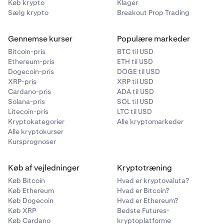
Køb krypto
Klager
Sælg krypto
Breakout Prop Trading
Gennemse kurser
Populære markeder
Bitcoin-pris
BTC til USD
Ethereum-pris
ETH til USD
Dogecoin-pris
DOGE til USD
XRP-pris
XRP til USD
Cardano-pris
ADA til USD
Solana-pris
SOL til USD
Litecoin-pris
LTC til USD
Kryptokategorier
Alle kryptomarkeder
Alle kryptokurser
Kursprognoser
Køb af vejledninger
Kryptotræning
Køb Bitcoin
Hvad er kryptovaluta?
Køb Ethereum
Hvad er Bitcoin?
Køb Dogecoin
Hvad er Ethereum?
Køb XRP
Bedste Futures-
Køb Cardano
kryptoplatforme