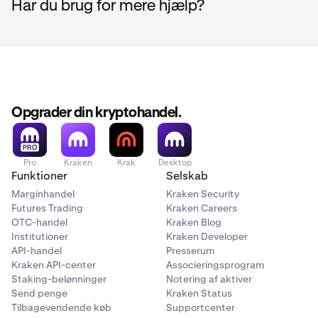
Har du brug for mere hjælp?
Opgrader din kryptohandel.
Pro
Kraken
Krak
Desktop
Funktioner
Selskab
Marginhandel
Kraken Security
Futures Trading
Kraken Careers
OTC-handel
Kraken Blog
Institutioner
Kraken Developer
API-handel
Presserum
Kraken API-center
Associeringsprogram
Staking-belønninger
Notering af aktiver
Send penge
Kraken Status
Tilbagevendende køb
Supportcenter