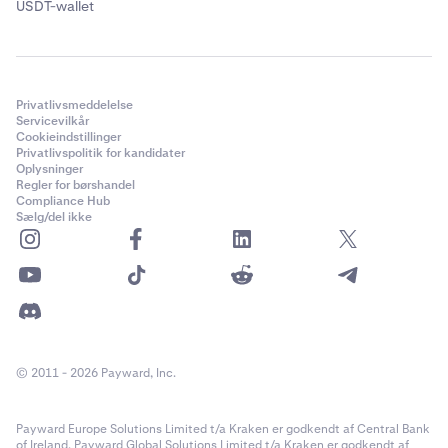
USDT-wallet
Privatlivsmeddelelse
Servicevilkår
Cookieindstillinger
Privatlivspolitik for kandidater
Oplysninger
Regler for børshandel
Compliance Hub
Sælg/del ikke
© 2011 - 2026 Payward, Inc.
Payward Europe Solutions Limited t/a Kraken er godkendt af Central Bank
of Ireland. Payward Global Solutions Limited t/a Kraken er godkendt af