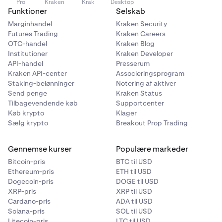
Pro
Kraken
Krak
Desktop
Funktioner
Selskab
Aktive præferencer vises øverst på siden, med
Marginhandel
Kraken Security
præferencehistorikken vist nedenfor.
Futures Trading
Kraken Careers
OTC-handel
Kraken Blog
Præferencer kan også redigeres ved at klikke på
Institutioner
Kraken Developer
redigeringsikonet i højre side af rækken.
API-handel
Presserum
Kraken API-center
Associeringsprogram
Kunder kan også slette en præference, hvis de ikke
Staking-belønninger
Notering af aktiver
længere ønsker at deltage i PAS. Dette vil derefter
Send penge
Kraken Status
oprette en ny post i præferencehistorikken:
Tilbagevendende køb
Supportcenter
Køb krypto
Klager
Sælg krypto
Breakout Prop Trading
Gennemse kurser
Populære markeder
Bitcoin-pris
BTC til USD
Ethereum-pris
ETH til USD
Dogecoin-pris
DOGE til USD
XRP-pris
XRP til USD
Cardano-pris
ADA til USD
Solana-pris
SOL til USD
Litecoin-pris
LTC til USD