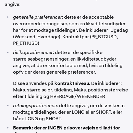
angive:
•
generelle præferencer
: dette er de acceptable
overordnede betingelser, som en likviditetsudbyder
har for at modtage tildelinger. De inkluderer: Ugedag
(Weekend, Hverdage), Kontraktpar (PF_BTCUSD,
PF_ETHUSD)
•
risikopræferencer
: dette er de specifikke
størrelsesbegrænsninger, en likviditetsudbyder
angiver, at de er komfortable med, hvis en tildeling
opfylder deres generelle præferencer.
Disse anvendes på
kontraktniveau
. De inkluderer:
Maks. størrelse pr. tildeling, Maks. positionsstørrelse
efter tildeling og HVERDAGE/WEEKENDER
•
retningspræference
: dette angiver, om du ønsker at
modtage tildelinger, der er LONG eller SHORT, eller
både LONG og SHORT.
•
Bemærk: der er INGEN prisovervejelse tilladt for