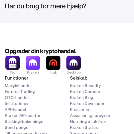
Har du brug for mere hjælp?
Opgrader din kryptohandel.
Pro
Kraken
Krak
Desktop
Funktioner
Selskab
Marginhandel
Kraken Security
Futures Trading
Kraken Careers
OTC-handel
Kraken Blog
Institutioner
Kraken Developer
API-handel
Presserum
Kraken API-center
Associeringsprogram
Staking-belønninger
Notering af aktiver
Send penge
Kraken Status
Tilbagevendende køb
Supportcenter