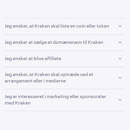
Jeg ønsker, at Kraken skal liste en coin eller token
Hvis du ønsker, at Kraken skal liste en ny coin eller token,
Jeg ønsker at sælge et domænenavn til Kraken
bedes du gennemgå
vores artikel om anmodninger om
nye tokens.
Som politik køber Kraken ikke domænenavne, og vi vil
Jeg ønsker at blive affiliate
ikke besvare salgsanmodninger om domænenavne.
Kraken er glade for at tilbyde et brancheførende
Jeg ønsker, at Kraken skal optræde ved et
affiliateprogram. Detaljer om programmet kan findes i
arrangement eller i medierne
vores
artikel om affiliateprogrammet.
For interviewanmodninger, logoer, podcasts eller
Jeg er interesseret i marketing eller sponsorater
konferenceoptrædener bedes du kontakte
med Kraken
press@kraken.com
.
For at drøfte marketing-, indholds- eller sponsorinitiativ
bedes du kontakte
marketing@kraken.com
.