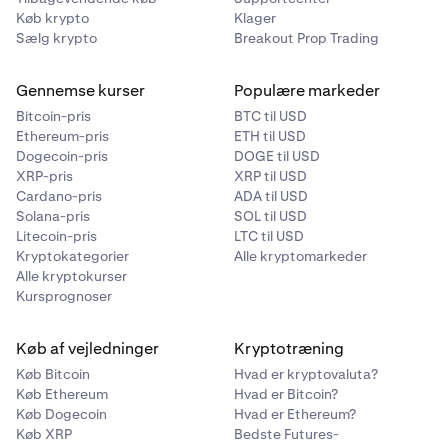
Køb krypto
Klager
Sælg krypto
Breakout Prop Trading
Gennemse kurser
Populære markeder
Bitcoin-pris
BTC til USD
Ethereum-pris
ETH til USD
Dogecoin-pris
DOGE til USD
XRP-pris
XRP til USD
Cardano-pris
ADA til USD
Solana-pris
SOL til USD
Litecoin-pris
LTC til USD
Kryptokategorier
Alle kryptomarkeder
Alle kryptokurser
Kursprognoser
Køb af vejledninger
Kryptotræning
Køb Bitcoin
Hvad er kryptovaluta?
Køb Ethereum
Hvad er Bitcoin?
Køb Dogecoin
Hvad er Ethereum?
Køb XRP
Bedste Futures-