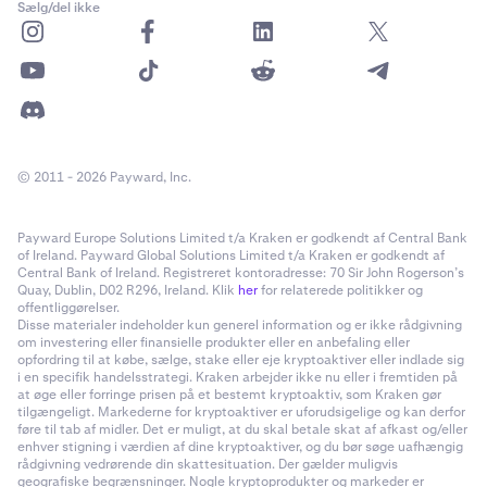
Sælg/del ikke
© 2011 - 2026 Payward, Inc.
Payward Europe Solutions Limited t/a Kraken er godkendt af Central Bank
of Ireland. Payward Global Solutions Limited t/a Kraken er godkendt af
Central Bank of Ireland. Registreret kontoradresse: 70 Sir John Rogerson’s
Quay, Dublin, D02 R296, Ireland. Klik
her
for relaterede politikker og
offentliggørelser.
Disse materialer indeholder kun generel information og er ikke rådgivning
om investering eller finansielle produkter eller en anbefaling eller
opfordring til at købe, sælge, stake eller eje kryptoaktiver eller indlade sig
i en specifik handelsstrategi. Kraken arbejder ikke nu eller i fremtiden på
at øge eller forringe prisen på et bestemt kryptoaktiv, som Kraken gør
tilgængeligt. Markederne for kryptoaktiver er uforudsigelige og kan derfor
føre til tab af midler. Det er muligt, at du skal betale skat af afkast og/eller
enhver stigning i værdien af dine kryptoaktiver, og du bør søge uafhængig
rådgivning vedrørende din skattesituation. Der gælder muligvis
geografiske begrænsninger. Nogle kryptoprodukter og markeder er