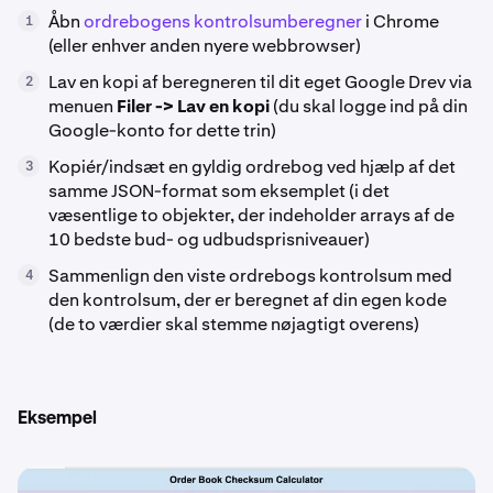
Åbn
ordrebogens kontrolsumberegner
i Chrome
1
(eller enhver anden nyere webbrowser)
Lav en kopi af beregneren til dit eget Google Drev via
2
menuen
Filer -> Lav en kopi
(du skal logge ind på din
Google-konto for dette trin)
Kopiér/indsæt en gyldig ordrebog ved hjælp af det
3
samme JSON-format som eksemplet (i det
væsentlige to objekter, der indeholder arrays af de
10 bedste bud- og udbudsprisniveauer)
Sammenlign den viste ordrebogs kontrolsum med
4
den kontrolsum, der er beregnet af din egen kode
(de to værdier skal stemme nøjagtigt overens)
Eksempel