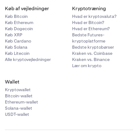
Køb af vejledninger
Kryptotræning
Køb Bitcoin
Hvad er kryptovaluta?
Køb Ethereum
Hvad er Bitcoin?
Køb Dogecoin
Hvad er Ethereum?
Køb XRP
Bedste Futures-
Køb Cardano
kryptoplatforme
Køb Solana
Bedste kryptobørser
Køb Litecoin
Kraken vs. Coinbase
Alle kryptovejledninger
Kraken vs. Binance
Lær om krypto
Wallet
Kryptowallet
Bitcoin-wallet
Ethereum-wallet
Solana-wallet
USDT-wallet