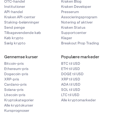
OTC-handel
Kraken Blog
Institutioner
Kraken Developer
API-handel
Presserum
Kraken API-center
Associeringsprogram
Staking-belønninger
Notering af aktiver
Send penge
Kraken Status
Tilbagevendende køb
Supportcenter
Køb krypto
Klager
Sælg krypto
Breakout Prop Trading
Gennemse kurser
Populære markeder
Bitcoin-pris
BTC til USD
Ethereum-pris
ETH til USD
Dogecoin-pris
DOGE til USD
XRP-pris
XRP til USD
Cardano-pris
ADA til USD
Solana-pris
SOL til USD
Litecoin-pris
LTC til USD
Kryptokategorier
Alle kryptomarkeder
Alle kryptokurser
Kursprognoser