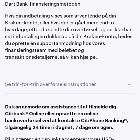
Dart Bank-finansieringsmetoden.
Hvis din indbetaling vises som afventende på din
Kraken-konto, eller hvis der er gået mere end to
hverdage, efter du sendte din overførsel, og du ikke har
set indbetalingen dukke op på din Kraken-konto, bedes
du oprette en supportanmodning hos vores
finansieringsteam med beløbet og
transaktionsdetaljerne, så vi kan hjælpe.
Se trin-for-trin overførselsinstruktioner
Du kan anmode om assistance til at tilmelde dig
Find vores overførselsinstruktioner på din Kraken-
1
Citibank® Online eller opsætte en online
konto
bankoverførsel ved at kontakte CitiPhone Banking®,
tilgængelig 24 timer i døgnet, 7 dage om ugen.
- Log ind på
Kraken.com.
På nuværende tidspunkt accepterer vores USD-