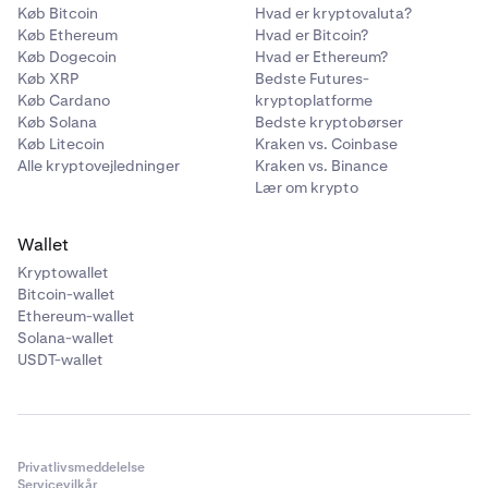
- Under afsnittet
Send Money
in the US
(Send penge i
Køb Bitcoin
Hvad er kryptovaluta?
USA) skal du indtaste routing- og kontonumre (fra
Køb Ethereum
Hvad er Bitcoin?
trin 1).
Køb Dogecoin
Hvad er Ethereum?
Køb XRP
Bedste Futures-
- Kontroller, at alle oplysninger er korrekte, og
Køb Cardano
kryptoplatforme
marker afkrydsningsfeltet
Yes, it is correct
(Ja, det
Køb Solana
Bedste kryptobørser
er korrekt). Klik derefter på knappen
Add
(Tilføj).
Køb Litecoin
Kraken vs. Coinbase
Alle kryptovejledninger
Kraken vs. Binance
Lær om krypto
Opret overførslen
4
- Vælg knappen
Pay Now
(Betal nu).
Wallet
Kryptowallet
- Bekræft den konto, du betaler fra, og beløbet.
Bitcoin-wallet
Ethereum-wallet
- Bekræft afsendelsesdatoen.
Solana-wallet
USDT-wallet
- Vælg
Next
(Næste), og bekræft overførslen.
Efter at have opsat og sendt den første
bankoverførsel vil du nemmere kunne initiere en
overførsel i fremtiden ved at:
Privatlivsmeddelelse
Servicevilkår