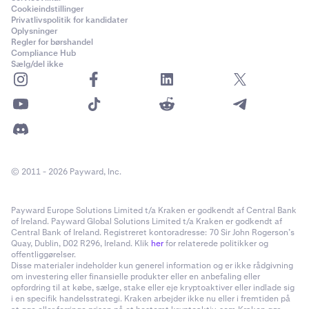
Cookieindstillinger
- Vælge fra topmenuen,
Payments & Transfers > Any
Privatlivspolitik for kandidater
External Accounts
(Betalinger og overførsler >
Oplysninger
Enhver ekstern konto).
Regler for børshandel
Compliance Hub
Sælg/del ikke
- Vælg det kaldenavn, du brugte under
Transfer to
Others
(Overfør til andre).
- Indtast beløbet, bekræft oplysningerne, og vælg
Next
(Næste).
© 2011 - 2026 Payward, Inc.
Payward Europe Solutions Limited t/a Kraken er godkendt af Central Bank
of Ireland. Payward Global Solutions Limited t/a Kraken er godkendt af
Central Bank of Ireland. Registreret kontoradresse: 70 Sir John Rogerson’s
Quay, Dublin, D02 R296, Ireland. Klik
her
for relaterede politikker og
offentliggørelser.
Disse materialer indeholder kun generel information og er ikke rådgivning
om investering eller finansielle produkter eller en anbefaling eller
opfordring til at købe, sælge, stake eller eje kryptoaktiver eller indlade sig
i en specifik handelsstrategi. Kraken arbejder ikke nu eller i fremtiden på