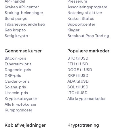
- Vælg derefter
Any External Account
(Enhver
API-handel
Presserum
Kraken API-center
Associeringsprogram
ekstern konto).
Staking-belønninger
Notering af aktiver
Send penge
Kraken Status
Tilføj Kraken som modtager
3
Tilbagevendende køb
Supportcenter
Køb krypto
Klager
- Under
Transfer to Others
(Overfør til andre) skal du
Sælg krypto
Breakout Prop Trading
vælge
Add a new payee
(Tilføj en ny modtager) eller
Add Person
(Tilføj person).
Gennemse kurser
Populære markeder
Bitcoin-pris
BTC til USD
- Vælg radioknappen for
A business
(En
Ethereum-pris
ETH til USD
virksomhed).
Dogecoin-pris
DOGE til USD
XRP-pris
XRP til USD
- Indtast
Business Name
(Virksomhedsnavn) (fra trin
Cardano-pris
ADA til USD
1) og
Nickname
(Kaldenavn) (efter eget valg).
Solana-pris
SOL til USD
Litecoin-pris
LTC til USD
- Vælg
Bank Location
(Bankens placering) United
Kryptokategorier
Alle kryptomarkeder
States (USA).
Alle kryptokurser
Kursprognoser
- Under
Send Options
(Sendemuligheder) skal du
vælge
Electronic Transfer
(Elektronisk overførsel).
Køb af vejledninger
Kryptotræning