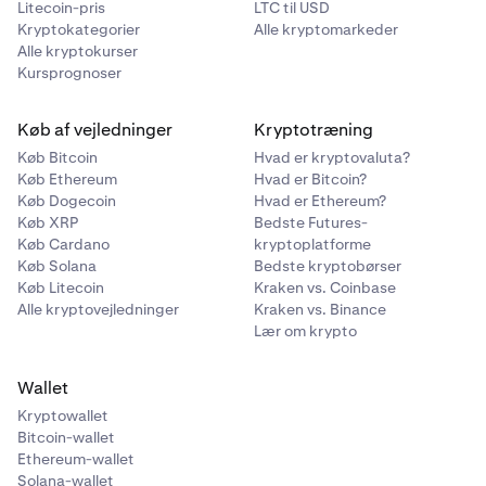
Litecoin-pris
LTC til USD
Kryptokategorier
Alle kryptomarkeder
Alle kryptokurser
Kursprognoser
Køb af vejledninger
Kryptotræning
Køb Bitcoin
Hvad er kryptovaluta?
Køb Ethereum
Hvad er Bitcoin?
Køb Dogecoin
Hvad er Ethereum?
Køb XRP
Bedste Futures-
Køb Cardano
kryptoplatforme
Køb Solana
Bedste kryptobørser
Køb Litecoin
Kraken vs. Coinbase
Alle kryptovejledninger
Kraken vs. Binance
Lær om krypto
Wallet
Kryptowallet
Bitcoin-wallet
Ethereum-wallet
Solana-wallet