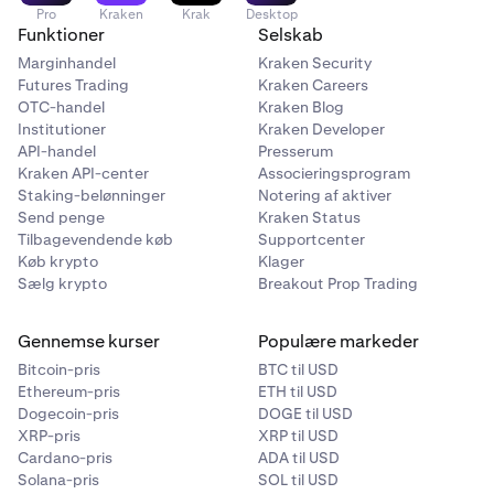
Pro
Kraken
Krak
Desktop
Funktioner
Selskab
Marginhandel
Kraken Security
Futures Trading
Kraken Careers
OTC-handel
Kraken Blog
Institutioner
Kraken Developer
API-handel
Presserum
Kraken API-center
Associeringsprogram
Staking-belønninger
Notering af aktiver
Send penge
Kraken Status
Tilbagevendende køb
Supportcenter
Køb krypto
Klager
Sælg krypto
Breakout Prop Trading
Gennemse kurser
Populære markeder
Bitcoin-pris
BTC til USD
Ethereum-pris
ETH til USD
Dogecoin-pris
DOGE til USD
XRP-pris
XRP til USD
Cardano-pris
ADA til USD
Solana-pris
SOL til USD