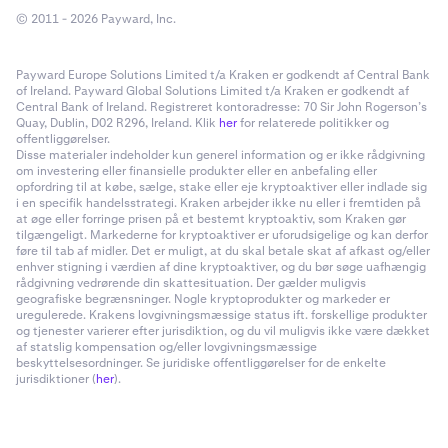
© 2011 - 2026 Payward, Inc.
Payward Europe Solutions Limited t/a Kraken er godkendt af Central Bank
of Ireland. Payward Global Solutions Limited t/a Kraken er godkendt af
Central Bank of Ireland. Registreret kontoradresse: 70 Sir John Rogerson’s
Quay, Dublin, D02 R296, Ireland. Klik
her
for relaterede politikker og
offentliggørelser.
Disse materialer indeholder kun generel information og er ikke rådgivning
om investering eller finansielle produkter eller en anbefaling eller
opfordring til at købe, sælge, stake eller eje kryptoaktiver eller indlade sig
i en specifik handelsstrategi. Kraken arbejder ikke nu eller i fremtiden på
at øge eller forringe prisen på et bestemt kryptoaktiv, som Kraken gør
tilgængeligt. Markederne for kryptoaktiver er uforudsigelige og kan derfor
føre til tab af midler. Det er muligt, at du skal betale skat af afkast og/eller
enhver stigning i værdien af dine kryptoaktiver, og du bør søge uafhængig
rådgivning vedrørende din skattesituation. Der gælder muligvis
geografiske begrænsninger. Nogle kryptoprodukter og markeder er
uregulerede. Krakens lovgivningsmæssige status ift. forskellige produkter
og tjenester varierer efter jurisdiktion, og du vil muligvis ikke være dækket
af statslig kompensation og/eller lovgivningsmæssige
beskyttelsesordninger. Se juridiske offentliggørelser for de enkelte
jurisdiktioner (
her
).