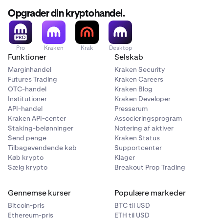
Opgrader din kryptohandel.
Pro
Kraken
Krak
Desktop
Funktioner
Selskab
Marginhandel
Kraken Security
Futures Trading
Kraken Careers
OTC-handel
Kraken Blog
Institutioner
Kraken Developer
API-handel
Presserum
Kraken API-center
Associeringsprogram
Staking-belønninger
Notering af aktiver
Send penge
Kraken Status
Tilbagevendende køb
Supportcenter
Køb krypto
Klager
Sælg krypto
Breakout Prop Trading
Gennemse kurser
Populære markeder
Bitcoin-pris
BTC til USD
Ethereum-pris
ETH til USD