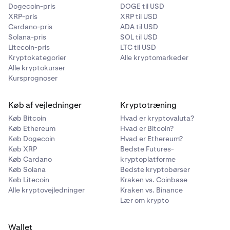
Dogecoin-pris
DOGE til USD
XRP-pris
XRP til USD
Cardano-pris
ADA til USD
Solana-pris
SOL til USD
Litecoin-pris
LTC til USD
Kryptokategorier
Alle kryptomarkeder
Alle kryptokurser
Kursprognoser
Køb af vejledninger
Kryptotræning
Køb Bitcoin
Hvad er kryptovaluta?
Køb Ethereum
Hvad er Bitcoin?
Køb Dogecoin
Hvad er Ethereum?
Køb XRP
Bedste Futures-
Køb Cardano
kryptoplatforme
Køb Solana
Bedste kryptobørser
Køb Litecoin
Kraken vs. Coinbase
Alle kryptovejledninger
Kraken vs. Binance
Lær om krypto
Wallet