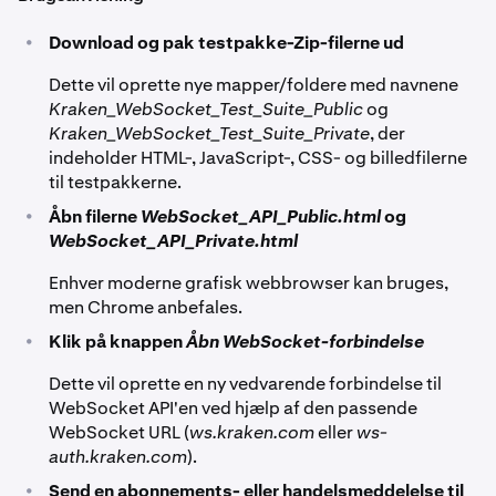
•
Download og pak testpakke-Zip-filerne ud
Dette vil oprette nye mapper/foldere med navnene
Kraken_WebSocket_Test_Suite_Public
og
Kraken_WebSocket_Test_Suite_Private
, der
indeholder HTML-, JavaScript-, CSS- og billedfilerne
til testpakkerne.
•
Åbn filerne
WebSocket_API_Public.html
og
WebSocket_API_Private.html
Enhver moderne grafisk webbrowser kan bruges,
men Chrome anbefales.
•
Klik på knappen
Åbn WebSocket-forbindelse
Dette vil oprette en ny vedvarende forbindelse til
WebSocket API'en ved hjælp af den passende
WebSocket URL (
ws.kraken.com
eller
ws-
auth.kraken.com
).
•
Send en abonnements- eller handelsmeddelelse til