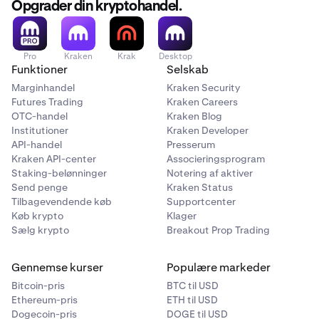
Opgrader din kryptohandel.
Pro
Kraken
Krak
Desktop
Funktioner
Selskab
Marginhandel
Kraken Security
Futures Trading
Kraken Careers
OTC-handel
Kraken Blog
Institutioner
Kraken Developer
API-handel
Presserum
Kraken API-center
Associeringsprogram
Staking-belønninger
Notering af aktiver
Send penge
Kraken Status
Tilbagevendende køb
Supportcenter
Køb krypto
Klager
Sælg krypto
Breakout Prop Trading
Gennemse kurser
Populære markeder
Bitcoin-pris
BTC til USD
Ethereum-pris
ETH til USD
Dogecoin-pris
DOGE til USD