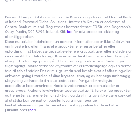
© 2011 - 2026 Payward, Inc.
Payward Europe Solutions Limited t/a Kraken er godkendt af Central Bank
of Ireland. Payward Global Solutions Limited t/a Kraken er godkendt af
Central Bank of Ireland. Registreret kontoradresse: 70 Sir John Rogerson’s
Quay, Dublin, D02 R296, Ireland. Klik
her
for relaterede politikker og
offentliggørelser.
Disse materialer indeholder kun generel information og er ikke rådgivning
om investering eller finansielle produkter eller en anbefaling eller
opfordring til at købe, sælge, stake eller eje kryptoaktiver eller indlade sig
i en specifik handelsstrategi. Kraken arbejder ikke nu eller i fremtiden på
at øge eller forringe prisen på et bestemt kryptoaktiv, som Kraken gør
tilgængeligt. Markederne for kryptoaktiver er uforudsigelige og kan derfor
føre til tab af midler. Det er muligt, at du skal betale skat af afkast og/eller
enhver stigning i værdien af dine kryptoaktiver, og du bør søge uafhængig
rådgivning vedrørende din skattesituation. Der gælder muligvis
geografiske begrænsninger. Nogle kryptoprodukter og markeder er
uregulerede. Krakens lovgivningsmæssige status ift. forskellige produkter
og tjenester varierer efter jurisdiktion, og du vil muligvis ikke være dækket
af statslig kompensation og/eller lovgivningsmæssige
beskyttelsesordninger. Se juridiske offentliggørelser for de enkelte
jurisdiktioner (
her
).