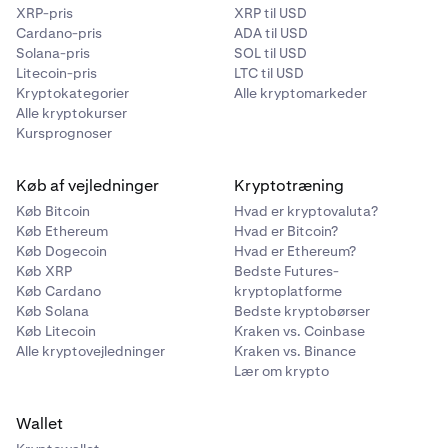
XRP-pris
XRP til USD
Cardano-pris
ADA til USD
Solana-pris
SOL til USD
Litecoin-pris
LTC til USD
Kryptokategorier
Alle kryptomarkeder
Alle kryptokurser
Kursprognoser
Køb af vejledninger
Kryptotræning
Køb Bitcoin
Hvad er kryptovaluta?
Køb Ethereum
Hvad er Bitcoin?
Køb Dogecoin
Hvad er Ethereum?
Køb XRP
Bedste Futures-
Køb Cardano
kryptoplatforme
Køb Solana
Bedste kryptobørser
Køb Litecoin
Kraken vs. Coinbase
Alle kryptovejledninger
Kraken vs. Binance
Lær om krypto
Wallet