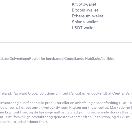
ografiske begrænsninger gælder for aktiver og programme
Kryptowallet
ghed – se
her
for yderligere oplysninger.
Bitcoin-wallet
Ethereum-wallet
ere henvises til vores
API-dokumentation.
Solana-wallet
USDT-wallet
didater
Oplysninger
Regler for børshandel
Compliance Hub
Sælg/del ikke
reland. Payward Global Solutions Limited t/a Kraken er godkendt af Central Bank 
estering eller finansielle produkter eller en anbefaling eller opfordring til at køb
inge prisen på et bestemt kryptoaktiv, som Kraken gør tilgængeligt. Markederne for
f dine kryptoaktiver, og du bør søge uafhængig rådgivning vedrørende din skattes
 ift. forskellige produkter og tjenester varierer efter jurisdiktion, og du vil m
e enkelte jurisdiktioner (
her
).