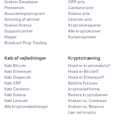
eauet
.
Kraken Developer
XRP-pris
inger (værdi
Presserum
Cardano-pris
Associeringsprogram
Solana-pris
g,
0,016 ETH
Notering af aktiver
Litecoin-pris
i
$1.160
i alt).
Kraken Status
Kryptokategorier
Supportcenter
Alle kryptokurser
Klager
Kursprognoser
Breakout Prop Trading
s gennem både
Køb af vejledninger
Kryptotræning
r på op til 50
Køb Bitcoin
Hvad er kryptovaluta?
oldes som
Køb Ethereum
Hvad er Bitcoin?
na (MINA) og
Køb Dogecoin
Hvad er Ethereum?
rovision.
Køb XRP
Bedste Futures-
Køb Cardano
kryptoplatforme
 vores
Køb Solana
Bedste kryptobørser
Køb Litecoin
Kraken vs. Coinbase
Alle kryptovejledninger
Kraken vs. Binance
taket ETH, og
Lær om krypto
tter med at