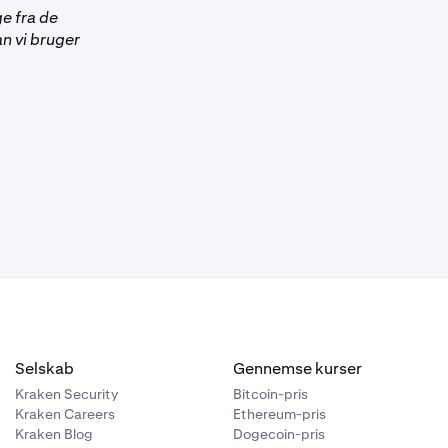
ge fra de
n vi bruger
tiver forbliver
ing af
er,
ationer. Se
tiver forbliver
der, hvis du
ded Staking-
Selskab
Gennemse kurser
Kraken Security
Bitcoin-pris
Kraken Careers
Ethereum-pris
ktivværdi på
Kraken Blog
Dogecoin-pris