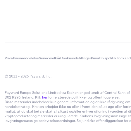
Bemærk: Ge
tilgængeli
For aktiv-tick
Privatlivsmeddelelse
Servicevilkår
Cookieindstillinger
Privatlivspolitik for kan
© 2011 - 2026 Payward, Inc.
Payward Europe Solutions Limited t/a Kraken er godkendt af Central Bank of I
D02 R296, Ireland. Klik
her
for relaterede politikker og offentliggørelser.
Disse materialer indeholder kun generel information og er ikke rådgivning om inv
handelsstrategi. Kraken arbejder ikke nu eller i fremtiden på at øge eller forr
muligt, at du skal betale skat af afkast og/eller enhver stigning i værdien a
kryptoprodukter og markeder er uregulerede. Krakens lovgivningsmæssige status
lovgivningsmæssige beskyttelsesordninger. Se juridiske offentliggørelser for d