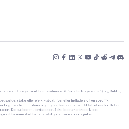
rs
of Ireland. Registreret kontoradresse: 70 Sir John Rogerson’s Quay, Dublin,
e, sælge, stake eller eje kryptoaktiver eller indlade sig i en specifik
 kryptoaktiver er uforudsigelige og kan derfor føre til tab af midler. Det er
ituation. Der gælder muligvis geografiske begrænsninger. Nogle
uligvis ikke være dækket af statslig kompensation og/eller