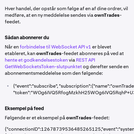
Hver handel, der opstår som følge af en af dine ordrer, vil
medføre, at en ny meddelelse sendes via
ownTrades
-
feedet.
Sådan abonnerer du
Når en
forbindelse til WebSocket API v1
er blevet
etableret, kan
ownTrades
-feedet abonneres på ved at
hente et godkendelsestoken
via
REST API
GetWebSocketsToken-slutpunktet
og derefter sende en
abonnementsmeddelelse som den følgende:
•
{"event":"subscribe", "subscription":{"name":"ownTrade
"token":"WOg6IVQ5RfogMzkhH25WOg6IVQ5RqhP+U3
Eksempel på feed
Følgende er et eksempel på
ownTrades
-feedet:
{"connectionID":12678739536485265125,"event":"systemStat