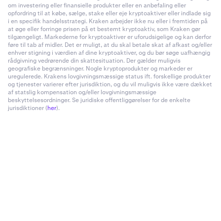
om investering eller finansielle produkter eller en anbefaling eller
opfordring til at købe, sælge, stake eller eje kryptoaktiver eller indlade sig
i en specifik handelsstrategi. Kraken arbejder ikke nu eller i fremtiden på
at øge eller forringe prisen på et bestemt kryptoaktiv, som Kraken gør
tilgængeligt. Markederne for kryptoaktiver er uforudsigelige og kan derfor
føre til tab af midler. Det er muligt, at du skal betale skat af afkast og/eller
enhver stigning i værdien af dine kryptoaktiver, og du bør søge uafhængig
rådgivning vedrørende din skattesituation. Der gælder muligvis
geografiske begrænsninger. Nogle kryptoprodukter og markeder er
uregulerede. Krakens lovgivningsmæssige status ift. forskellige produkter
og tjenester varierer efter jurisdiktion, og du vil muligvis ikke være dækket
af statslig kompensation og/eller lovgivningsmæssige
beskyttelsesordninger. Se juridiske offentliggørelser for de enkelte
jurisdiktioner (
her
).