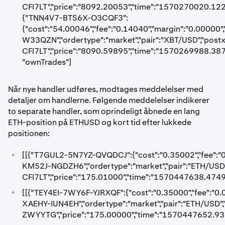
CFI7LT","price":"8092.20053","time":"1570270020.1221
{"TNN4V7-BTS6X-O3CQF3":
{"cost":"54.00046","fee":"0.14040","margin":"0.00000
W33QZN","ordertype":"market","pair":"XBT/USD","pos
CFI7LT","price":"8090.59895","time":"1570269988.38702
"ownTrades"]
Når nye handler udføres, modtages meddelelser med
detaljer om handlerne. Følgende meddelelser indikerer
to separate handler, som oprindeligt åbnede en lang
ETH-position på ETHUSD og kort tid efter lukkede
positionen:
•
[[{"T7GUL2-5N7YZ-QVQDCJ":{"cost":"0.35002","fee":"
KM52J-NGDZH6","ordertype":"market","pair":"ETH/USD
CFI7LT","price":"175.01000","time":"1570447638.47493
•
[[{"TEY4EI-7WY6F-YJRXQF":{"cost":"0.35000","fee":"0.
XAEHY-IUN4EH","ordertype":"market","pair":"ETH/USD"
ZWYYTG","price":"175.00000","time":"1570447652.93956