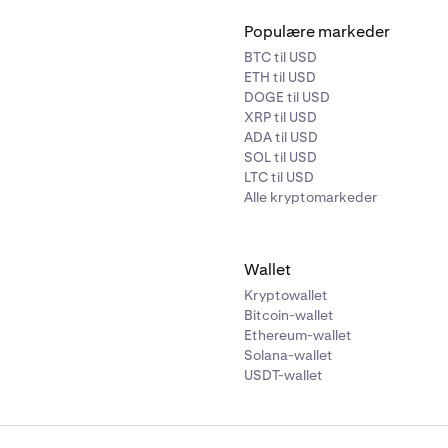
Populære markeder
BTC til USD
ETH til USD
DOGE til USD
XRP til USD
ADA til USD
SOL til USD
LTC til USD
Alle kryptomarkeder
Wallet
Kryptowallet
Bitcoin-wallet
Ethereum-wallet
Solana-wallet
USDT-wallet