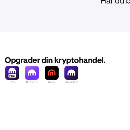
Har du 
Opgrader din kryptohandel.
Pro
Kraken
Krak
Desktop