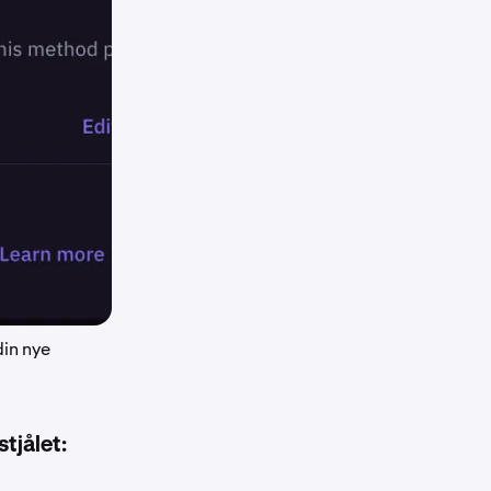
din nye
stjålet: