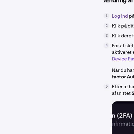
Ændring af 
Log ind
på
1
Klik på di
2
Klik deref
3
For at sle
4
aktiveret
Device Pa
Når du har
factor Au
Efter at h
5
afsnittet
S