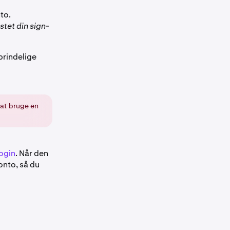
to.
stet din sign-
prindelige
 at bruge en
login
. Når den
konto, så du