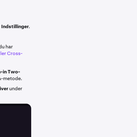
r
Indstillinger
.
 du har
ler Cross-
n-in Two-
FA-metode.
iver
under