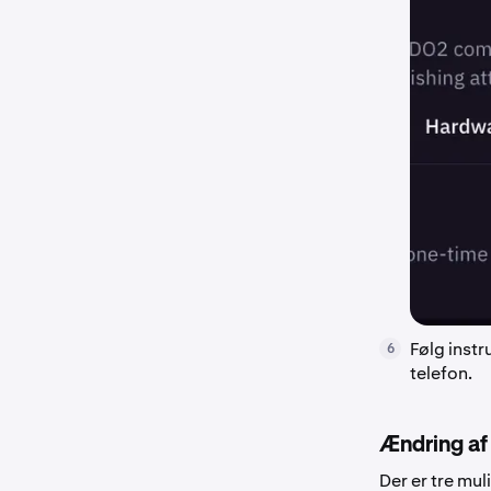
Følg instr
6
telefon.
Ændring af 
Der er tre mul