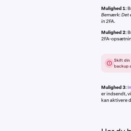
Mulighed 1
: 
Bemærk: Det er
in 2FA.
Mulighed 2
: 
2FA-opsætnin
Skift din
backup af
Mulighed 3
:
I
er indsendt, v
kan aktivere 