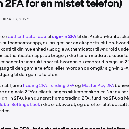
n 2FA for en mistet telefon)
:
June 13, 2025
r en
authenticator app
til
sign-in 2FA
til din Kraken-konto, ska
n authenticator app, du bruger, har en eksportfunktion, hvor 
konti til din nye enhed (Google Authenticator til Android unde
en authenticator app, du bruger, ikke har en måde at eksportere
er nedenfor instruktioner til, hvordan du ændrer din sign-in 2F
ang til den gamle telefon, eller hvordan du omgår sign-in 2FA,
dgang til den gamle telefon.
For at fjerne
trading 2FA
,
funding 2FA
og
Master Key 2FA
behøve
de originale 2FA'er eller til nogen sikkerhedskopier. Når du har
sign-in 2FA), kan du nemt fjerne trading 2FA, funding 2FA og M
lobal Settings Lock
ikke er aktiveret, og derefter blot opsætte
nden.