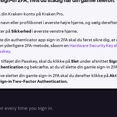
sign-in 2FA, hvis du stadig har din gamle telefon:
 din Kraken-konto på Kraken Pro.
t navn eller profilikonet i øverste højre hjørne, og vælg derefte
ter på
Sikkerhed
i øverste venstre hjørne.
tte din authenticator app sign-in 2FA skal du først sikre dig, at
 en yderligere 2FA-metode, såsom en
Hardware Security Key el
sskey
.
 tilføjet din Passkey, skal du klikke på
Slet
under afsnittet
Sig
thentication
og bekræfte, at du vil slette din gamle sign-in 2
ave slettet din gamle sign-in 2FA skal du derefter klikke på
Akt
ign-in Two-Factor Authentication.