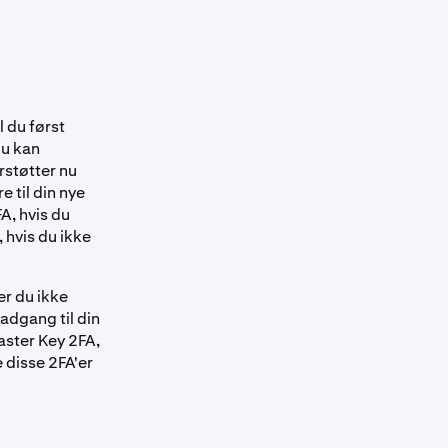
l du først
du kan
rstøtter nu
 til din nye
A, hvis du
 hvis du ikke
r du ikke
 adgang til din
aster Key 2FA,
 disse 2FA'er