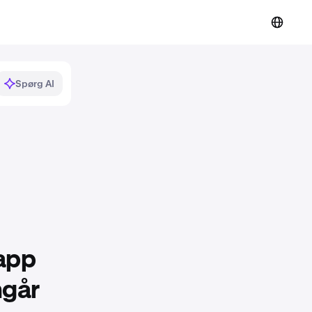
Spørg AI
 app
mgår