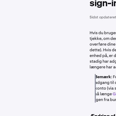
sign-i
Sidst opdateret
Hvis du bruge
tjekke, om de
overføre dine 
dette). Hvis d
enhed på, er d
stadig har adg
længere har a
Bemærk
: 
adgang til 
konto (via 
så længe
G
igen fra bu