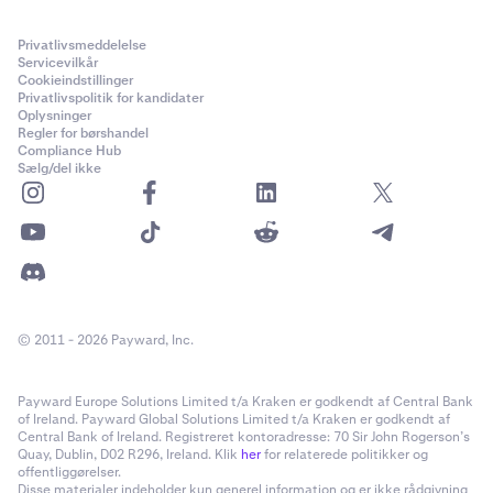
0,001
presser prisen tættere på indekset.
i kontologger. Begge refererer til Bitcoin (BTC).
15.000.000 USD
Privatlivsmeddelelse
Servicevilkår
Handelstider
1.000 USD
Cookieindstillinger
PnL-afregningsmetode
Privatlivspolitik for kandidater
Oplysninger
24 timer/dag, 7 dage/uge, 365 dage/år (eksklusive
Class C (25x)
Inverse derivater afregnes kontant i basisvaluta
Regler for børshandel
vedligeholdelse
)
Compliance Hub
Sælg/del ikke
PI_SOLUSD
Handelstider
Gebyrstruktur
Solana (SOL)
24 timer/dag, 7 dage/uge, 365 dage/år (ekskl. vedligeholdelse)
Kraken Derivatives anvender en maker-taker
gebyrstruktur
.
1 USD
Gebyrer beregnes som en procentdel af den nominelle
ordreværdi for en matchet handel. Der opkræves ingen gebyrer
0,01
Gebyrstruktur
for automatisk rollover eller finansieringsudbetalinger – disse
© 2011 - 2026 Payward, Inc.
15.000.000 USD
Kraken Derivatives anvender en
maker-taker gebyrstruktur
.
sker udelukkende mellem modparter.
Gebyrer beregnes som en procentdel af den nominelle
1.000 USD
Payward Europe Solutions Limited t/a Kraken er godkendt af Central Bank
ordreværdi for en matchet handel.
of Ireland. Payward Global Solutions Limited t/a Kraken er godkendt af
Class C (25x)
Kontraktudløb
Central Bank of Ireland. Registreret kontoradresse: 70 Sir John Rogerson’s
Quay, Dublin, D02 R296, Ireland. Klik
her
for relaterede politikker og
At holde en position indtil afregning vil resultere i et taker-gebyr.
De perpetual derivater er ikke-udløbende, hvilket betyder, at
offentliggørelser.
Disse materialer indeholder kun generel information og er ikke rådgivning