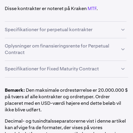
Disse kontrakter er noteret på Kraken
MTF
.
Specifikationer for perpetual kontrakter
Perpetual Derivatives er en type Derivatives-kontrakt,
Oplysninger om finansieringsrente for Perpetual
der har
ingen udløbsdato
og en funktion med
Contract
automatisk fornyelse
hver time
.
Perpetual-kontrakter har en finansieringsrente, en
Specifikationer for Fixed Maturity Contract
betaling mellem tradere, der er designet til at holde
kontraktens pris i overensstemmelse med det
underliggende aktivs spotpris. Mere information om
Bemærk:
Den maksimale ordrestørrelse er 20.000.000 $
denne mekanisme kan findes under „Perpetual Contract
PnL-afregningsmetode
på tværs af alle kontrakter og ordretyper. Ordrer
Funding Rate Information“ i den næste rullemenu.
placeret med en USD-værdi højere end dette beløb vil
Inverse derivater afregnes kontant i basisvaluta
ikke blive udført.
FI_XBTUSD*
Margin Class
og maksimal gearing efter
positionsstørrelse er beskrevet i
Derivatives Margin
Decimal- og tusindtalsseparatorerne vist i denne artikel
Månedligt, kvartalsvist, halvårligt
Automatisk rollover-periode
Schedule & Maximum Leverage
.
kan afvige fra de formater, der vises på vores
Bitcoin (BTC)