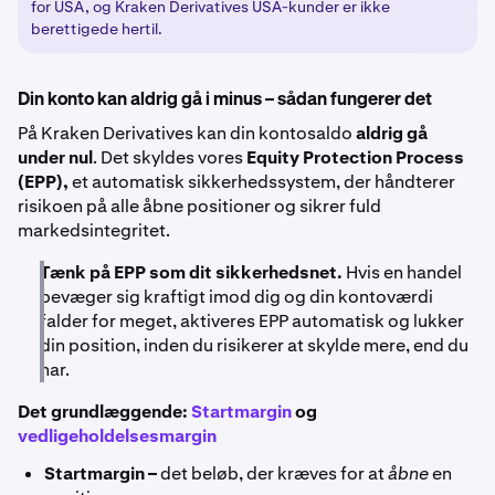
for USA, og Kraken Derivatives USA-kunder er ikke
berettigede hertil.
Din konto kan aldrig gå i minus – sådan fungerer det
På Kraken Derivatives kan din kontosaldo
aldrig gå
under nul
. Det skyldes vores
Equity Protection Process
(EPP),
et automatisk sikkerhedssystem, der håndterer
risikoen på alle åbne positioner og sikrer fuld
markedsintegritet.
Tænk på EPP som dit sikkerhedsnet.
Hvis en handel
bevæger sig kraftigt imod dig og din kontoværdi
falder for meget, aktiveres EPP automatisk og lukker
din position, inden du risikerer at skylde mere, end du
har.
Det grundlæggende:
Startmargin
og
vedligeholdelsesmargin
Startmargin –
det beløb, der kræves for at
åbne
en