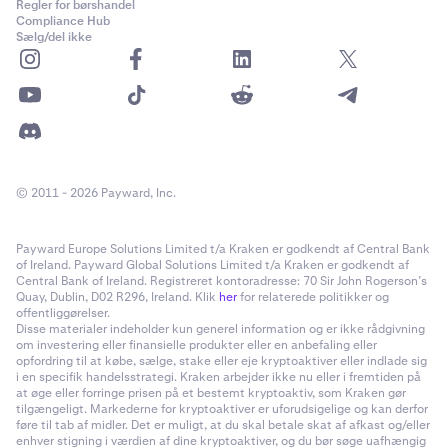
Samme grundprincip som en Coin-M-likvidering, men
Regler for børshandel
FI_BTCUSD_200228
Compliance Hub
med én vigtig forskel: når dette trin udløses, opkræves et
Sælg/del ikke
gebyr for fuld likvidering. Gebyret svarer til halvdelen af
300.000
kontraktens minimumskrav til vedligeholdelsesmargin.
300.000
(f.eks. er likviideringsgebyret for PF_XBTUSD 0,5 %, dvs.
halvdelen af den minimale vedligeholdelsesmargin på 1
0
%).
Eksempel:
Du har en lang position på 10 PF_XBTUSD-
FI-kontrakten blev solgt fuldt ud på det åbne marked. PI-
© 2011 - 2026 Payward, Inc.
kontrakter med en indgangspris på 20.000 USD. Samlet
kontrakten kunne kun delvist sælges – de resterende
positionsværdi: 200.000 USD. Din
752.621 kontrakter blev derfor tildelt
vedligeholdelsesmargin er 2.000 USD.
Payward Europe Solutions Limited t/a Kraken er godkendt af Central Bank
likviditetsudbydere.
of Ireland. Payward Global Solutions Limited t/a Kraken er godkendt af
Likvidering udløses, når den vurderede pris når 19.200
Central Bank of Ireland. Registreret kontoradresse: 70 Sir John Rogerson’s
Du modtager en e-mail-notifikation
Quay, Dublin, D02 R296, Ireland. Klik
her
for relaterede politikker og
, hvis din position
USD
offentliggørelser.
tildeles. Likviditetsudbydere underrettes også straks via
Disse materialer indeholder kun generel information og er ikke rådgivning
Et likviideringsgebyr på 1.000 USD (0,5 % × 200.000
WebSocket. Likviditetsudbyderen modtager straks en
om investering eller finansielle produkter eller en anbefaling eller
USD) debiteres straks
opfordring til at købe, sælge, stake eller eje kryptoaktiver eller indlade sig
notifikation via
WebSocket-feed
om tildelingen.
i en specifik handelsstrategi. Kraken arbejder ikke nu eller i fremtiden på
Beskeden har følgende format:
at øge eller forringe prisen på et bestemt kryptoaktiv, som Kraken gør
En IOC-salgsordre indsendes til ca. 19.100 USD – den
tilgængeligt. Markederne for kryptoaktiver er uforudsigelige og kan derfor
pris, hvor din marginandel ville være nul.
føre til tab af midler. Det er muligt, at du skal betale skat af afkast og/eller
enhver stigning i værdien af dine kryptoaktiver, og du bør søge uafhængig