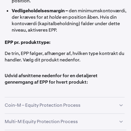
position.
Vedligeholdelsesmargin –
den minimumskontoværdi,
der kræves for at
holde
en position åben. Hvis din
kontoværdi (kapitalbeholdning) falder under dette
niveau, aktiveres EPP.
EPP pr. produkttype:
De trin, EPP følger, afhænger af, hvilken type kontrakt du
handler. Vælg dit produkt nedenfor.
Udvid afsnittene nedenfor for en detaljeret
gennemgang af EPP for hvert produkt:
Coin-M – Equity Protection Process
Coin-M-kontrakter bruger en
3-trinsproces:
Multi-M Equity Protection Process