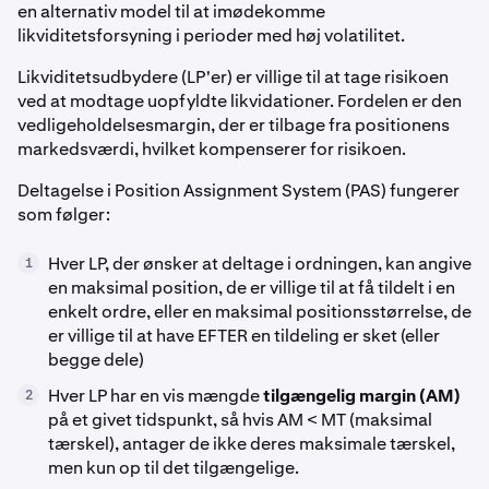
en alternativ model til at imødekomme
likviditetsforsyning i perioder med høj volatilitet.
Likviditetsudbydere (LP'er) er villige til at tage risikoen
ved at modtage uopfyldte likvidationer. Fordelen er den
vedligeholdelsesmargin, der er tilbage fra positionens
markedsværdi, hvilket kompenserer for risikoen.
Deltagelse i Position Assignment System (PAS) fungerer
som følger:
Hver LP, der ønsker at deltage i ordningen, kan angive
1
en maksimal position, de er villige til at få tildelt i en
enkelt ordre, eller en maksimal positionsstørrelse, de
er villige til at have EFTER en tildeling er sket (eller
begge dele)
Hver LP har en vis mængde
tilgængelig margin (AM)
2
på et givet tidspunkt, så hvis AM < MT (maksimal
tærskel), antager de ikke deres maksimale tærskel,
men kun op til det tilgængelige.