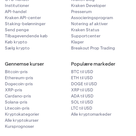
Institutioner
Kraken Developer
API-handel
Presserum
Kraken API-center
Associeringsprogram
Staking-belønninger
Notering af aktiver
Send penge
Kraken Status
Tilbagevendende køb
Supportcenter
Køb krypto
Klager
Sælg krypto
Breakout Prop Trading
Gennemse kurser
Populære markeder
Bitcoin-pris
BTC til USD
Ethereum-pris
ETH til USD
Dogecoin-pris
DOGE til USD
XRP-pris
XRP til USD
Cardano-pris
ADA til USD
Solana-pris
SOL til USD
Litecoin-pris
LTC til USD
Kryptokategorier
Alle kryptomarkeder
Alle kryptokurser
Kursprognoser