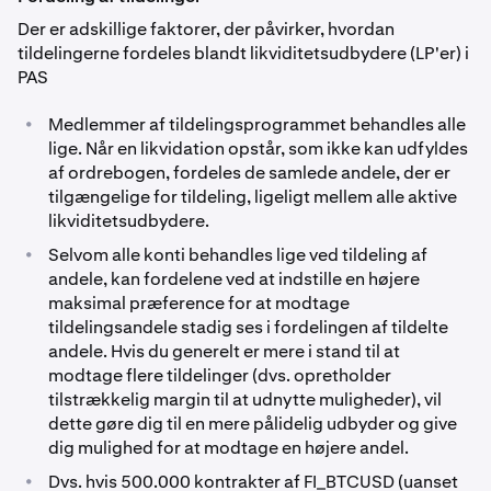
Der er adskillige faktorer, der påvirker, hvordan
tildelingerne fordeles blandt likviditetsudbydere (LP'er) i
PAS
•
Medlemmer af tildelingsprogrammet behandles alle
lige. Når en likvidation opstår, som ikke kan udfyldes
af ordrebogen, fordeles de samlede andele, der er
tilgængelige for tildeling, ligeligt mellem alle aktive
likviditetsudbydere.
•
Selvom alle konti behandles lige ved tildeling af
andele, kan fordelene ved at indstille en højere
maksimal præference for at modtage
tildelingsandele stadig ses i fordelingen af tildelte
andele. Hvis du generelt er mere i stand til at
modtage flere tildelinger (dvs. opretholder
tilstrækkelig margin til at udnytte muligheder), vil
dette gøre dig til en mere pålidelig udbyder og give
dig mulighed for at modtage en højere andel.
•
Dvs. hvis 500.000 kontrakter af FI_BTCUSD (uanset