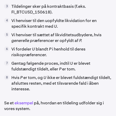
Tildelinger sker på kontraktbasis (f.eks.
3
FI_BTCUSD_150618).
Vi henviser til den uopfyldte likvidation for en
4
specifik kontrakt med
U.
Vi henviser til sættet af likviditetsudbydere, hvis
5
generelle præferencer
er opfyldt af
P.
Vi fordeler
U
blandt
P
i henhold til deres
6
risikopræferencer.
Gentag følgende proces, indtil
U
er blevet
7
fuldstændigt tildelt, eller
P
er tom.
Hvis
P
er tom, og
U
ikke er blevet fuldstændigt tildelt,
8
afsluttes resten, med et tilsvarende fald i åben
interesse.
Se et
eksempel
på, hvordan en tildeling udfolder sig i
vores system.