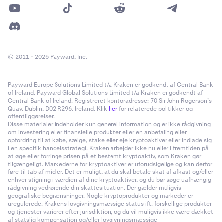
© 2011 - 2026 Payward, Inc.
Payward Europe Solutions Limited t/a Kraken er godkendt af Central Bank
of Ireland. Payward Global Solutions Limited t/a Kraken er godkendt af
Central Bank of Ireland. Registreret kontoradresse: 70 Sir John Rogerson’s
Quay, Dublin, D02 R296, Ireland. Klik
her
for relaterede politikker og
offentliggørelser.
Disse materialer indeholder kun generel information og er ikke rådgivning
om investering eller finansielle produkter eller en anbefaling eller
opfordring til at købe, sælge, stake eller eje kryptoaktiver eller indlade sig
i en specifik handelsstrategi. Kraken arbejder ikke nu eller i fremtiden på
at øge eller forringe prisen på et bestemt kryptoaktiv, som Kraken gør
tilgængeligt. Markederne for kryptoaktiver er uforudsigelige og kan derfor
føre til tab af midler. Det er muligt, at du skal betale skat af afkast og/eller
enhver stigning i værdien af dine kryptoaktiver, og du bør søge uafhængig
rådgivning vedrørende din skattesituation. Der gælder muligvis
geografiske begrænsninger. Nogle kryptoprodukter og markeder er
uregulerede. Krakens lovgivningsmæssige status ift. forskellige produkter
og tjenester varierer efter jurisdiktion, og du vil muligvis ikke være dækket
af statslig kompensation og/eller lovgivningsmæssige