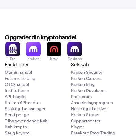
Opgrader din kryptohandel.
Pro
Kraken
Krak
Desktop
Funktioner
Selskab
Marginhandel
Kraken Security
Futures Trading
Kraken Careers
OTC-handel
Kraken Blog
Institutioner
Kraken Developer
API-handel
Presserum
Kraken API-center
Associeringsprogram
Staking-belønninger
Notering af aktiver
Send penge
Kraken Status
Tilbagevendende køb
Supportcenter
Køb krypto
Klager
Sælg krypto
Breakout Prop Trading