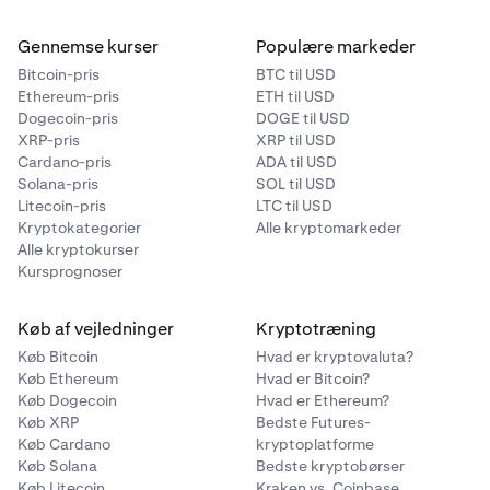
Gennemse kurser
Populære markeder
Bitcoin-pris
BTC til USD
Ethereum-pris
ETH til USD
Dogecoin-pris
DOGE til USD
XRP-pris
XRP til USD
Cardano-pris
ADA til USD
Solana-pris
SOL til USD
Litecoin-pris
LTC til USD
Kryptokategorier
Alle kryptomarkeder
Alle kryptokurser
Kursprognoser
Køb af vejledninger
Kryptotræning
Køb Bitcoin
Hvad er kryptovaluta?
Køb Ethereum
Hvad er Bitcoin?
Køb Dogecoin
Hvad er Ethereum?
Køb XRP
Bedste Futures-
Køb Cardano
kryptoplatforme
Køb Solana
Bedste kryptobørser
Køb Litecoin
Kraken vs. Coinbase