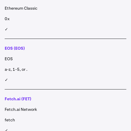
Ethereum Classic
0x
✓
EOS (EOS)
EOS
a-z, 1-5, or .
✓
Fetch.ai (FET)
Fetch.ai Network
fetch
✓