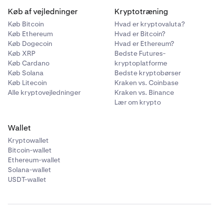
Køb af vejledninger
Kryptotræning
Køb Bitcoin
Hvad er kryptovaluta?
Køb Ethereum
Hvad er Bitcoin?
Køb Dogecoin
Hvad er Ethereum?
Køb XRP
Bedste Futures-
Køb Cardano
kryptoplatforme
Køb Solana
Bedste kryptobørser
Køb Litecoin
Kraken vs. Coinbase
Alle kryptovejledninger
Kraken vs. Binance
Lær om krypto
Wallet
Kryptowallet
Bitcoin-wallet
Ethereum-wallet
Solana-wallet
USDT-wallet