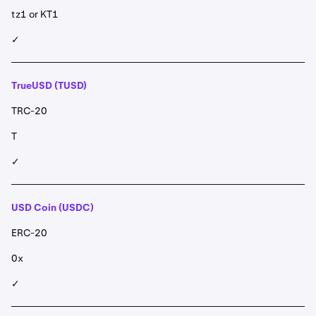
tz1 or KT1
✓
TrueUSD (TUSD)
TRC-20
T
✓
USD Coin (USDC)
ERC-20
0x
✓