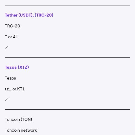
Tether (USDT), (TRC-20)
TRC-20
T or 41
✓
Tezos (XTZ)
Tezos
tz1 or KT1
✓
Toncoin (TON)
Toncoin network