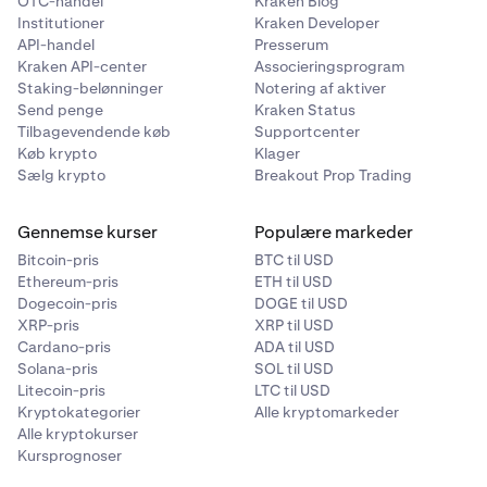
OTC-handel
Kraken Blog
Institutioner
Kraken Developer
API-handel
Presserum
Kraken API-center
Associeringsprogram
Staking-belønninger
Notering af aktiver
Send penge
Kraken Status
Tilbagevendende køb
Supportcenter
Køb krypto
Klager
Sælg krypto
Breakout Prop Trading
Gennemse kurser
Populære markeder
Bitcoin-pris
BTC til USD
Ethereum-pris
ETH til USD
Dogecoin-pris
DOGE til USD
XRP-pris
XRP til USD
Cardano-pris
ADA til USD
Solana-pris
SOL til USD
Litecoin-pris
LTC til USD
Kryptokategorier
Alle kryptomarkeder
Alle kryptokurser
Kursprognoser