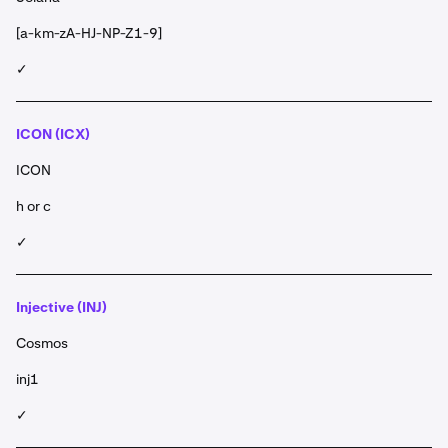
[a-km-zA-HJ-NP-Z1-9]
✓
ICON (ICX)
ICON
h or c
✓
Injective (INJ)
Cosmos
inj1
✓