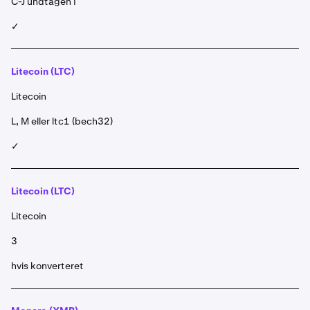
C-J undtagen I
✓
Litecoin (LTC)
Litecoin
L, M eller ltc1 (bech32)
✓
Litecoin (LTC)
Litecoin
3
hvis konverteret