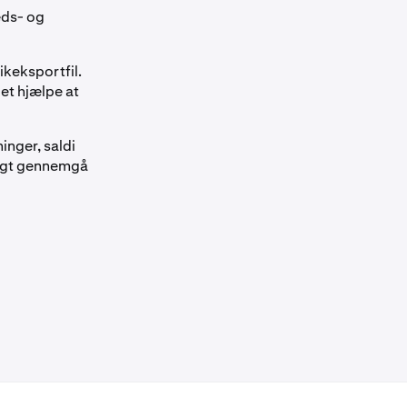
eds- og
ikeksportfil.
det hjælpe at
inger, saldi
ligt gennemgå