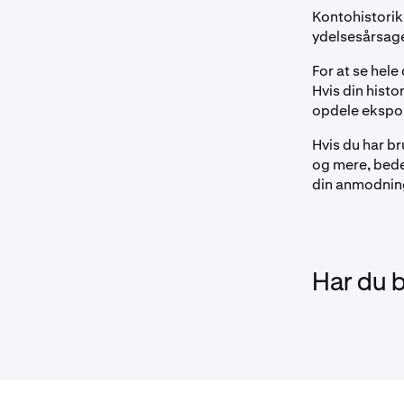
Kontohistorik
ydelsesårsage
For at se hel
Hvis din histo
opdele ekspor
Hvis du har b
og mere, bed
din anmodning
Har du 