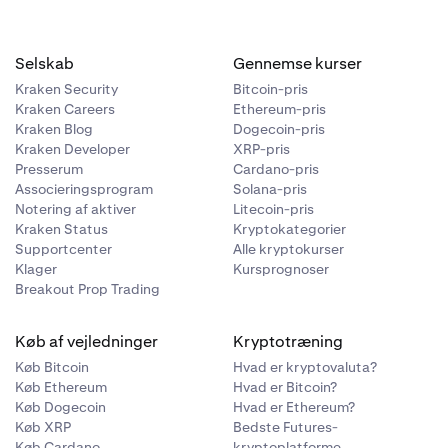
Selskab
Gennemse kurser
Kraken Security
Bitcoin-pris
Kraken Careers
Ethereum-pris
Kraken Blog
Dogecoin-pris
Kraken Developer
XRP-pris
Presserum
Cardano-pris
Associeringsprogram
Solana-pris
Notering af aktiver
Litecoin-pris
Kraken Status
Kryptokategorier
Supportcenter
Alle kryptokurser
Klager
Kursprognoser
Breakout Prop Trading
Køb af vejledninger
Kryptotræning
Køb Bitcoin
Hvad er kryptovaluta?
Køb Ethereum
Hvad er Bitcoin?
Køb Dogecoin
Hvad er Ethereum?
Køb XRP
Bedste Futures-
Køb Cardano
kryptoplatforme