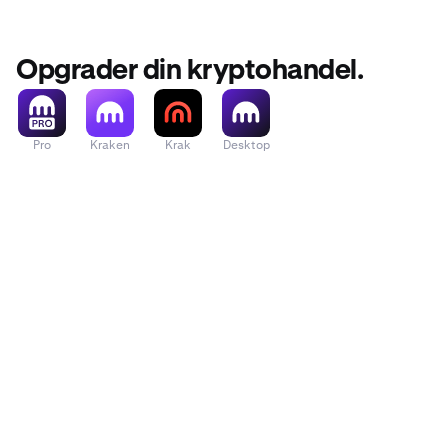
Opgrader din kryptohandel.
Pro
Kraken
Krak
Desktop