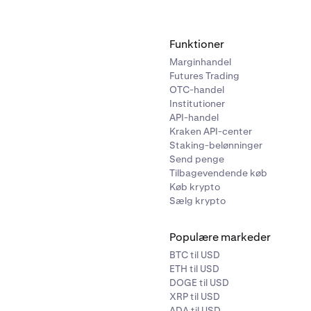
Funktioner
Marginhandel
Futures Trading
OTC-handel
Institutioner
API-handel
Kraken API-center
Staking-belønninger
Send penge
Tilbagevendende køb
Køb krypto
Sælg krypto
Populære markeder
BTC til USD
ETH til USD
DOGE til USD
XRP til USD
ADA til USD