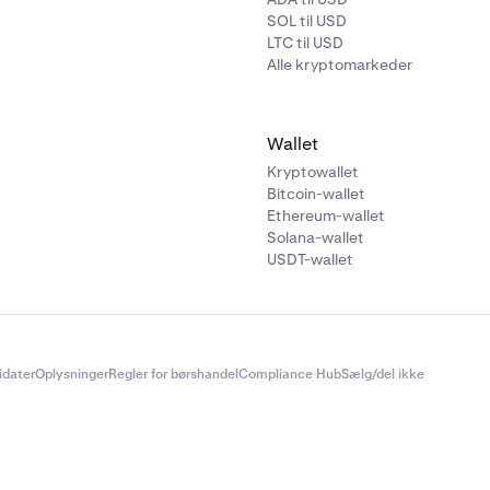
SOL til USD
LTC til USD
Alle kryptomarkeder
Wallet
Kryptowallet
Bitcoin-wallet
Ethereum-wallet
Solana-wallet
USDT-wallet
didater
Oplysninger
Regler for børshandel
Compliance Hub
Sælg/del ikke