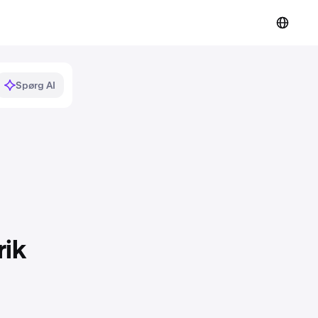
Spørg AI
rik