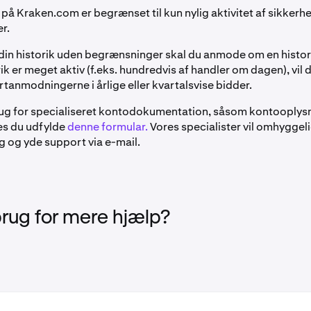
 på Kraken.com er begrænset til kun nylig aktivitet af sikkerh
r.
e din historik uden begrænsninger skal du anmode om en histor
rik er meget aktiv (f.eks. hundredvis af handler om dagen), vil 
tanmodningerne i årlige eller kvartalsvise bidder.
rug for specialiseret kontodokumentation, såsom kontooplysn
es du udfylde
denne formular.
Vores specialister vil omhygge
 og yde support via e-mail.
brug for mere hjælp?