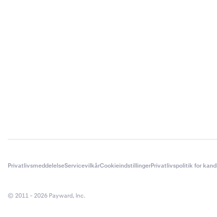
Privatlivsmeddelelse
Servicevilkår
Cookieindstillinger
Privatlivspolitik for kan
© 2011 - 2026 Payward, Inc.