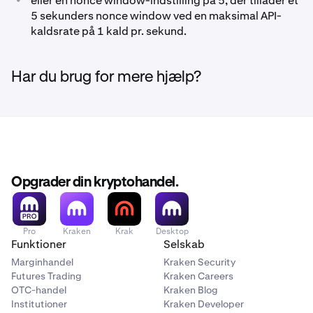
eller en nonce window-indstilling på 5, der tillader et
5 sekunders nonce window ved en maksimal API-
kaldsrate på 1 kald pr. sekund.
Har du brug for mere hjælp?
Opgrader din kryptohandel.
Pro
Kraken
Krak
Desktop
Funktioner
Selskab
Marginhandel
Kraken Security
Futures Trading
Kraken Careers
OTC-handel
Kraken Blog
Institutioner
Kraken Developer