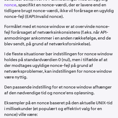
nonce
, specifikt en nonce-værdi, der er lavere end en
tidligere brugt nonce-værdi, ikke vil forårsage en ugyldig
nonce-fejl (EAPI:Invalid nonce).
Formålet med et nonce window er at overvinde nonce-
fejl forårsaget af netværksinkonsistens (f.eks. når API-
anmodninger ankommer i en anden rækkefølge, end de
blev sendt, på grund af netværksforsinkelse).
I de fleste situationer bør indstillingen for nonce window
holdes på standardværdien 0 (nul), men i tilfælde af at
der modtages ugyldige nonce-fejl på grund af
netværksproblemer, kan indstillingen for nonce window
være nyttig.
Den passende indstilling for et nonce window afhænger
af den nødvendige tid og nonce'ens opløsning.
Eksempler på en nonce baseret på den aktuelle UNIX-tid
i millisekunder (et populært og effektivt valg for en
nonce) ville være: