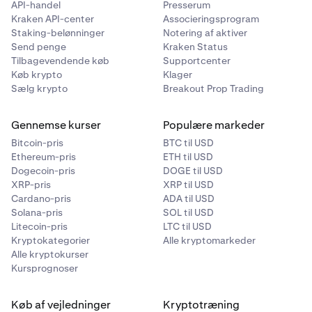
API-handel
Presserum
Kraken API-center
Associeringsprogram
Staking-belønninger
Notering af aktiver
Send penge
Kraken Status
Tilbagevendende køb
Supportcenter
Køb krypto
Klager
Sælg krypto
Breakout Prop Trading
Gennemse kurser
Populære markeder
Bitcoin-pris
BTC til USD
Ethereum-pris
ETH til USD
Dogecoin-pris
DOGE til USD
XRP-pris
XRP til USD
Cardano-pris
ADA til USD
Solana-pris
SOL til USD
Litecoin-pris
LTC til USD
Kryptokategorier
Alle kryptomarkeder
Alle kryptokurser
Kursprognoser
Køb af vejledninger
Kryptotræning