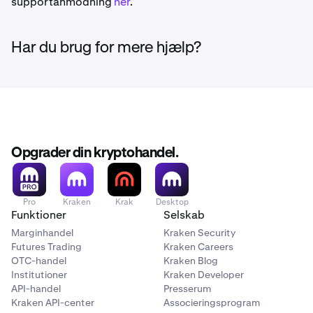
supportanmodning
her
.
Har du brug for mere hjælp?
Opgrader din kryptohandel.
Pro
Kraken
Krak
Desktop
Funktioner
Selskab
Marginhandel
Kraken Security
Futures Trading
Kraken Careers
OTC-handel
Kraken Blog
Institutioner
Kraken Developer
API-handel
Presserum
Kraken API-center
Associeringsprogram