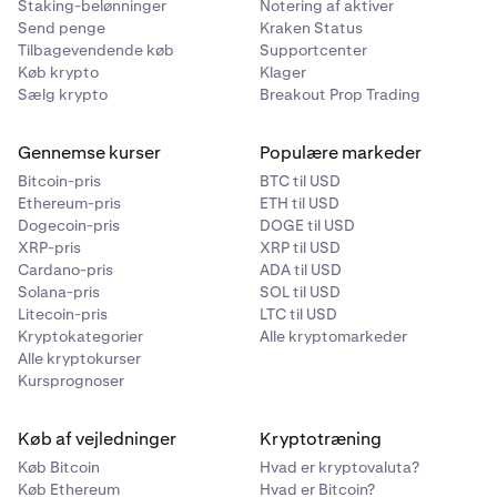
Staking-belønninger
Notering af aktiver
Send penge
Kraken Status
Tilbagevendende køb
Supportcenter
Køb krypto
Klager
Sælg krypto
Breakout Prop Trading
Gennemse kurser
Populære markeder
Bitcoin-pris
BTC til USD
Ethereum-pris
ETH til USD
Dogecoin-pris
DOGE til USD
XRP-pris
XRP til USD
Cardano-pris
ADA til USD
Solana-pris
SOL til USD
Litecoin-pris
LTC til USD
Kryptokategorier
Alle kryptomarkeder
Alle kryptokurser
Kursprognoser
Køb af vejledninger
Kryptotræning
Køb Bitcoin
Hvad er kryptovaluta?
Køb Ethereum
Hvad er Bitcoin?