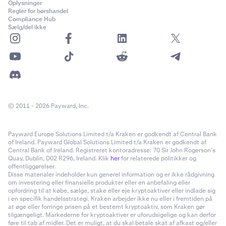
Oplysninger
Regler for børshandel
Compliance Hub
Sælg/del ikke
© 2011 - 2026 Payward, Inc.
Payward Europe Solutions Limited t/a Kraken er godkendt af Central Bank
of Ireland. Payward Global Solutions Limited t/a Kraken er godkendt af
Central Bank of Ireland. Registreret kontoradresse: 70 Sir John Rogerson’s
Quay, Dublin, D02 R296, Ireland. Klik
her
for relaterede politikker og
offentliggørelser.
Disse materialer indeholder kun generel information og er ikke rådgivning
om investering eller finansielle produkter eller en anbefaling eller
opfordring til at købe, sælge, stake eller eje kryptoaktiver eller indlade sig
i en specifik handelsstrategi. Kraken arbejder ikke nu eller i fremtiden på
at øge eller forringe prisen på et bestemt kryptoaktiv, som Kraken gør
tilgængeligt. Markederne for kryptoaktiver er uforudsigelige og kan derfor
føre til tab af midler. Det er muligt, at du skal betale skat af afkast og/eller