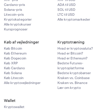
Cardano-pris
ADA til USD
Solana-pris
SOL til USD
Litecoin-pris
LTC til USD
Kryptokategorier
Alle kryptomarkeder
Alle kryptokurser
Kursprognoser
Køb af vejledninger
Kryptotræning
Køb Bitcoin
Hvad er kryptovaluta?
Køb Ethereum
Hvad er Bitcoin?
Køb Dogecoin
Hvad er Ethereum?
Køb XRP
Bedste Futures-
Køb Cardano
kryptoplatforme
Køb Solana
Bedste kryptobørser
Køb Litecoin
Kraken vs. Coinbase
Alle kryptovejledninger
Kraken vs. Binance
Lær om krypto
Wallet
Kryptowallet