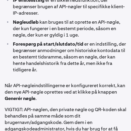
IP whitelisting
er en sikkerhedsfunktion, der
begrænser brugen af API-nøgler til specifikke klient-
IP-adresser.
•
Nøgleudløb
kan bruges til at oprette en API-nøgle,
der kun fungerer i en bestemt periode, såsom en
nøgle, der kun er gyldig i 1 uge.
•
Forespørg på start/slutdato/tid
er en indstilling, der
begrænser anmodninger om historiske kontodata til
en bestemt tidsramme, såsom en nøgle, der kan
hente handelshistorik fra dette år, men ikke fra
tidligere år.
Når API-nøgleindstillingerne er konfigureret korrekt, kan
den nye API-nøgle oprettes ved at klikke på knappen
Generér nøgle
.
VIGTIGT: API-nøglen, den private nøgle og QR-koden skal
behandles på samme måde som dit
brugernavn/adgangskode. Gem dem i en
adgangskodeadministrator, hvis du har brug for at få