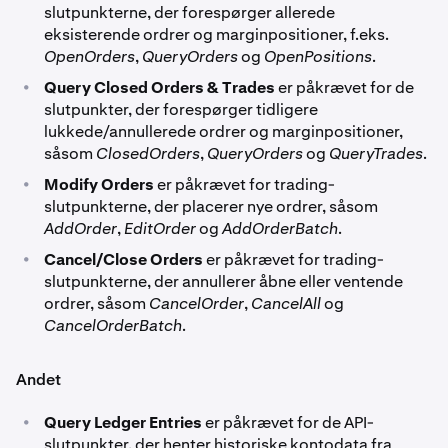
slutpunkterne, der forespørger allerede
eksisterende ordrer og marginpositioner, f.eks.
OpenOrders
,
QueryOrders
og
OpenPositions
.
•
Query Closed Orders & Trades
er påkrævet for de
slutpunkter, der forespørger tidligere
lukkede/annullerede ordrer og marginpositioner,
såsom
ClosedOrders
,
QueryOrders
og
QueryTrades
.
•
Modify Orders
er påkrævet for trading-
slutpunkterne, der placerer nye ordrer, såsom
AddOrder
,
EditOrder
og
AddOrderBatch
.
•
Cancel/Close Orders
er påkrævet for trading-
slutpunkterne, der annullerer åbne eller ventende
ordrer, såsom
CancelOrder
,
CancelAll
og
CancelOrderBatch
.
Andet
•
Query Ledger Entries
er påkrævet for de API-
slutpunkter, der henter historiske kontodata fra