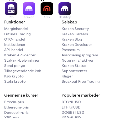
Pro
Kraken
Krak
Desktop
Funktioner
Selskab
Marginhandel
Kraken Security
Futures Trading
Kraken Careers
OTC-handel
Kraken Blog
Institutioner
Kraken Developer
API-handel
Presserum
Kraken API-center
Associeringsprogram
Staking-belønninger
Notering af aktiver
Send penge
Kraken Status
Tilbagevendende køb
Supportcenter
Køb krypto
Klager
Sælg krypto
Breakout Prop Trading
Gennemse kurser
Populære markeder
Bitcoin-pris
BTC til USD
Ethereum-pris
ETH til USD
Dogecoin-pris
DOGE til USD
XRP-pris
XRP til USD