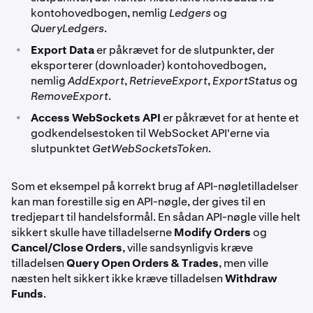
kontohovedbogen, nemlig
Ledgers
og
QueryLedgers
.
•
Export Data
er påkrævet for de slutpunkter, der
eksporterer (downloader) kontohovedbogen,
nemlig
AddExport
,
RetrieveExport
,
ExportStatus
og
RemoveExport
.
•
Access WebSockets API
er påkrævet for at hente et
godkendelsestoken til WebSocket API'erne via
slutpunktet
GetWebSocketsToken
.
Som et eksempel på korrekt brug af API-nøgletilladelser
kan man forestille sig en API-nøgle, der gives til en
tredjepart til handelsformål. En sådan API-nøgle ville helt
sikkert skulle have tilladelserne
Modify Orders
og
Cancel/Close Orders
, ville sandsynligvis kræve
tilladelsen
Query Open Orders & Trades
, men ville
næsten helt sikkert ikke kræve tilladelsen
Withdraw
Funds
.