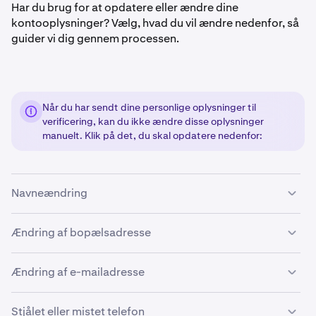
Har du brug for at opdatere eller ændre dine
kontooplysninger? Vælg, hvad du vil ændre nedenfor, så
guider vi dig gennem processen.
Når du har sendt dine personlige oplysninger til
verificering, kan du ikke ændre disse oplysninger
manuelt. Klik på det, du skal opdatere nedenfor:
Navneændring
Fejl eller ændring af juridisk navn:
Ændring af bopælsadresse
Rejser:
Log på
, og få adgang til formularen
Bliv bekræftet
1
Ændring af e-mailadresse
eller skift kontooplysninger
.
Der kræves ingen opdateringer for at indbetale eller/og
Vigtige bemærkninger, før du ændrer din e-mail:
udbetale midler.
I den første rullemenu skal du vælge Skift
2
Stjålet eller mistet telefon