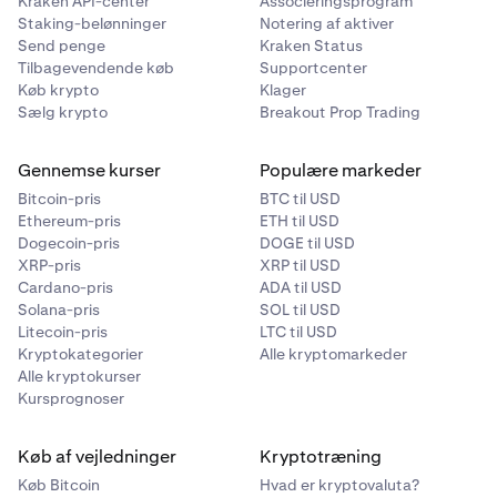
Kraken API-center
Associeringsprogram
sendt til din gamle e-mail, og den bekræftelseskode,
Staking-belønninger
Notering af aktiver
der blev sendt til din nye e-mail på siden
Indstillinger
.
Send penge
Kraken Status
Tilbagevendende køb
Supportcenter
Køb krypto
Klager
Sælg krypto
Breakout Prop Trading
Gennemse kurser
Populære markeder
Bitcoin-pris
BTC til USD
Ethereum-pris
ETH til USD
Dogecoin-pris
DOGE til USD
XRP-pris
XRP til USD
Cardano-pris
ADA til USD
Solana-pris
SOL til USD
Litecoin-pris
LTC til USD
Kryptokategorier
Alle kryptomarkeder
Alle kryptokurser
Kursprognoser
Køb af vejledninger
Kryptotræning
Køb Bitcoin
Hvad er kryptovaluta?