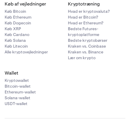
Køb af vejledninger
Kryptotræning
Køb Bitcoin
Hvad er kryptovaluta?
Køb Ethereum
Hvad er Bitcoin?
Køb Dogecoin
Hvad er Ethereum?
Køb XRP
Bedste Futures-
Køb Cardano
kryptoplatforme
Køb Solana
Bedste kryptobørser
Køb Litecoin
Kraken vs. Coinbase
Alle kryptovejledninger
Kraken vs. Binance
Lær om krypto
Wallet
Kryptowallet
Bitcoin-wallet
Ethereum-wallet
Solana-wallet
USDT-wallet