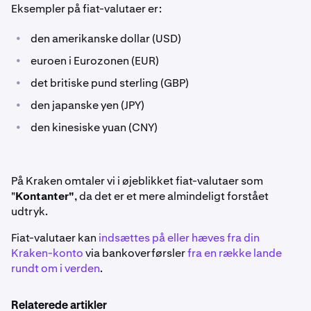
Eksempler på fiat-valutaer er:
•
den amerikanske dollar (USD)
•
euroen i Eurozonen (EUR)
•
det britiske pund sterling (GBP)
•
den japanske yen (JPY)
•
den kinesiske yuan (CNY)
På Kraken omtaler vi i øjeblikket fiat-valutaer som
"
Kontanter"
, da det er et mere almindeligt forstået
udtryk.
Fiat-valutaer kan
indsættes på eller hæves fra din
Kraken-konto
via bankoverførsler
fra en række lande
rundt om i verden
.
Relaterede artikler