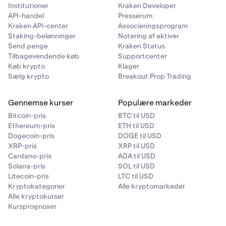
Institutioner
Kraken Developer
API-handel
Presserum
Kraken API-center
Associeringsprogram
Staking-belønninger
Notering af aktiver
Send penge
Kraken Status
Tilbagevendende køb
Supportcenter
Køb krypto
Klager
Sælg krypto
Breakout Prop Trading
Gennemse kurser
Populære markeder
Bitcoin-pris
BTC til USD
Ethereum-pris
ETH til USD
Dogecoin-pris
DOGE til USD
XRP-pris
XRP til USD
Cardano-pris
ADA til USD
Solana-pris
SOL til USD
Litecoin-pris
LTC til USD
Kryptokategorier
Alle kryptomarkeder
Alle kryptokurser
Kursprognoser