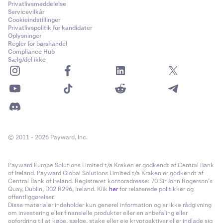
Privatlivsmeddelelse
Servicevilkår
Cookieindstillinger
Privatlivspolitik for kandidater
Oplysninger
Regler for børshandel
Compliance Hub
Sælg/del ikke
© 2011 - 2026 Payward, Inc.
Payward Europe Solutions Limited t/a Kraken er godkendt af Central Bank
of Ireland. Payward Global Solutions Limited t/a Kraken er godkendt af
Central Bank of Ireland. Registreret kontoradresse: 70 Sir John Rogerson’s
Quay, Dublin, D02 R296, Ireland. Klik
her
for relaterede politikker og
offentliggørelser.
Disse materialer indeholder kun generel information og er ikke rådgivning
om investering eller finansielle produkter eller en anbefaling eller
opfordring til at købe, sælge, stake eller eje kryptoaktiver eller indlade sig