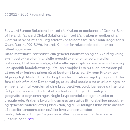
© 2011 - 2026 Payward, Inc.
Payward Europe Solutions Limited t/a Kraken er godkendt af Central Bank
of Ireland. Payward Global Solutions Limited t/a Kraken er godkendt af
Central Bank of Ireland. Registreret kontoradresse: 70 Sir John Rogerson’s
Quay, Dublin, D02 R296, Ireland. Klik
her
for relaterede politikker og
offentliggørelser.
Disse materialer indeholder kun generel information og er ikke rådgivning
om investering eller finansielle produkter eller en anbefaling eller
opfordring til at købe, sælge, stake eller eje kryptoaktiver eller indlade sig
i en specifik handelsstrategi. Kraken arbejder ikke nu eller i fremtiden på
at øge eller forringe prisen på et bestemt kryptoaktiv, som Kraken gør
tilgængeligt. Markederne for kryptoaktiver er uforudsigelige og kan derfor
føre til tab af midler. Det er muligt, at du skal betale skat af afkast og/eller
enhver stigning i værdien af dine kryptoaktiver, og du bør søge uafhængig
rådgivning vedrørende din skattesituation. Der gælder muligvis
geografiske begrænsninger. Nogle kryptoprodukter og markeder er
uregulerede. Krakens lovgivningsmæssige status ift. forskellige produkter
og tjenester varierer efter jurisdiktion, og du vil muligvis ikke være dækket
af statslig kompensation og/eller lovgivningsmæssige
beskyttelsesordninger. Se juridiske offentliggørelser for de enkelte
jurisdiktioner (
her
).