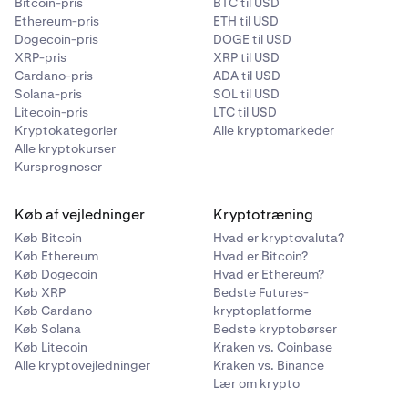
Bitcoin-pris
BTC til USD
Ethereum-pris
ETH til USD
Dogecoin-pris
DOGE til USD
XRP-pris
XRP til USD
Cardano-pris
ADA til USD
Solana-pris
SOL til USD
Litecoin-pris
LTC til USD
Kryptokategorier
Alle kryptomarkeder
Alle kryptokurser
Kursprognoser
Køb af vejledninger
Kryptotræning
Køb Bitcoin
Hvad er kryptovaluta?
Køb Ethereum
Hvad er Bitcoin?
Køb Dogecoin
Hvad er Ethereum?
Køb XRP
Bedste Futures-
Køb Cardano
kryptoplatforme
Køb Solana
Bedste kryptobørser
Køb Litecoin
Kraken vs. Coinbase
Alle kryptovejledninger
Kraken vs. Binance
Lær om krypto