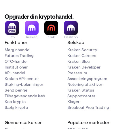
Opgrader din kryptohandel.
Pro
Kraken
Krak
Desktop
Funktioner
Selskab
Marginhandel
Kraken Security
Futures Trading
Kraken Careers
OTC-handel
Kraken Blog
Institutioner
Kraken Developer
API-handel
Presserum
Kraken API-center
Associeringsprogram
Staking-belønninger
Notering af aktiver
Send penge
Kraken Status
Tilbagevendende køb
Supportcenter
Køb krypto
Klager
Sælg krypto
Breakout Prop Trading
Gennemse kurser
Populære markeder