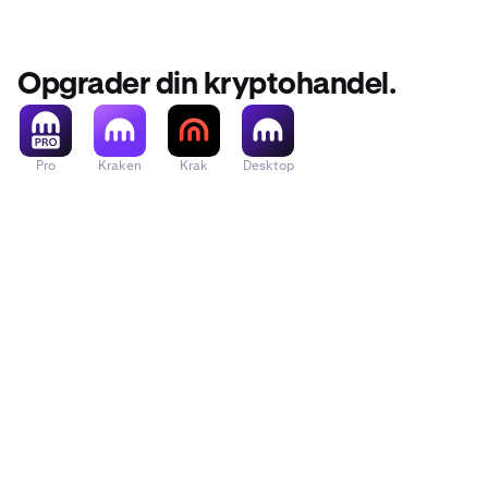
Opgrader din kryptohandel.
Pro
Kraken
Krak
Desktop