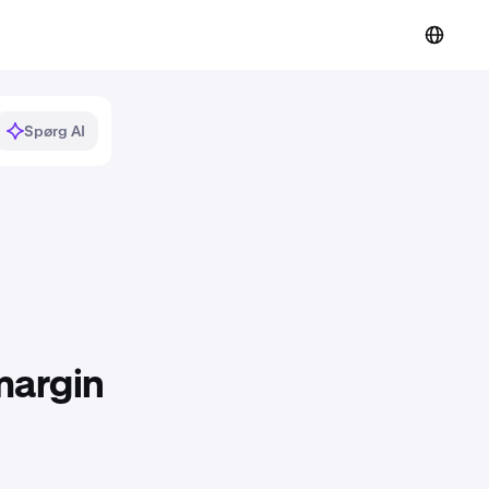
Spørg AI
margin