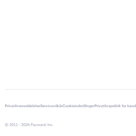
Privatlivsmeddelelse
Servicevilkår
Cookieindstillinger
Privatlivspolitik for kan
© 2011 - 2026 Payward, Inc.