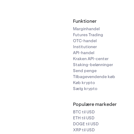
Funktioner
Marginhandel
Futures Trading
OTC-handel
Institutioner
API-handel
Kraken API-center
Staking-belønninger
Send penge
Tilbagevendende køb
Køb krypto
Sælg krypto
Populære markeder
BTC til USD
ETH til USD
DOGE til USD
XRP til USD