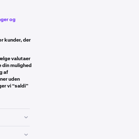
nger og
or kunder, der
ælge valutaer
te din mulighed
g af
oner uden
er vi “saldi”
ilstrækkelige
USD-saldo for