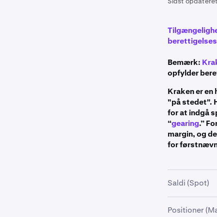
Sidst opdateret
Tilgængelighe
berettigelsesk
Bemærk:
Kra
opfylder bere
Kraken er en 
"på stedet". 
for at indgå 
“
gearing
.” F
margin, og de
for førstnævn
Saldi (Spot)
Når du bruger
Positioner (M
saldi i én val