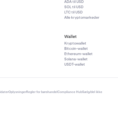
ADA til USD
SOL til USD
LTC til USD
Alle kryptomarkeder
Wallet
Kryptowallet
Bitcoin-wallet
Ethereum-wallet
Solana-wallet
USDT-wallet
didater
Oplysninger
Regler for børshandel
Compliance Hub
Sælg/del ikke