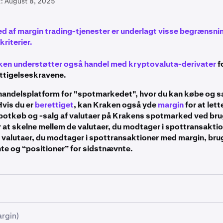
:
August 8, 2025
d af margin trading-tjenester er underlagt visse begrænsni
riterier.
ken understøtter også handel med kryptovaluta-derivater
f
ttigelseskravene.
handelsplatform for "spotmarkedet", hvor du kan købe og s
Hvis du er
berettiget
, kan Kraken også yde
margin
for at let
spotkøb og -salg af valutaer på Krakens spotmarked ved bru
or at skelne mellem de valutaer, du modtager i spottransakti
 valutaer, du modtager i spottransaktioner med margin, brug
te og “positioner” for sidstnævnte.
 Krakens "
spotmarkeder
" uden brug af margin, skal du have t
argin)
uta for at handle med en anden. For eksempel skal du have en 