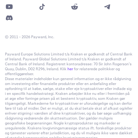
© 2011 - 2026 Payward, Inc.
Payward Europe Solutions Limited t/a Kraken er godkendt af Central Bank
of Ireland. Payward Global Solutions Limited t/a Kraken er godkendt af
Central Bank of Ireland. Registreret kontoradresse: 70 Sir John Rogerson’s
Quay, Dublin, D02 R296, Ireland. Klik
her
for relaterede politikker og
offentliggørelser.
Disse materialer indeholder kun generel information og er ikke rådgivning
om investering eller finansielle produkter eller en anbefaling eller
opfordring til at købe, sælge, stake eller eje kryptoaktiver eller indlade sig
i en specifik handelsstrategi. Kraken arbejder ikke nu eller i fremtiden på
at øge eller forringe prisen på et bestemt kryptoaktiv, som Kraken gør
tilgængeligt. Markederne for kryptoaktiver er uforudsigelige og kan derfor
føre til tab af midler. Det er muligt, at du skal betale skat af afkast og/eller
enhver stigning i værdien af dine kryptoaktiver, og du bør søge uafhængig
rådgivning vedrørende din skattesituation. Der gælder muligvis
geografiske begrænsninger. Nogle kryptoprodukter og markeder er
uregulerede. Krakens lovgivningsmæssige status ift. forskellige produkter
og tjenester varierer efter jurisdiktion, og du vil muligvis ikke være dækket