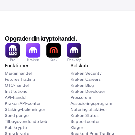
minutter.
Nogle gange kan det dog tage Bitcoin-minere 30 eller
endda 60 minutter at mine en enkelt blok (én
bekræftelse). Dette er uden for Krakens kontrol.
Opgrader din kryptohandel.
Pro
Kraken
Krak
Desktop
Funktioner
Selskab
Marginhandel
Kraken Security
Futures Trading
Kraken Careers
OTC-handel
Kraken Blog
Institutioner
Kraken Developer
API-handel
Presserum
Kraken API-center
Associeringsprogram
Staking-belønninger
Notering af aktiver
Send penge
Kraken Status
Tilbagevendende køb
Supportcenter
Køb krypto
Klager
Sælg krypto
Breakout Prop Trading