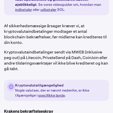
øjeblikkeligt
. Se vores videoguider om, hvordan man
indbetaler
eller
udbetaler
SOL.
Af sikkerhedsmæssige årsager kræver vi, at
kryptovalutaindbetalinger modtager et antal
blockchain-bekræftelser, før midlerne kan krediteres til
din konto.
Kryptovalutaindbetalinger sendt via MWEB (inklusive
peg out) på Litecoin, PrivateSend på Dash, CoinJoin eller
andre tilsløringsværktøjer vil ikke blive krediteret og kan
gå tabt.
Kryptovalutatilgængelighed
Nogle valutaer, der er nævnt nedenfor, er ikke
tilgængelige i
specifikke lande
.
Krakens bekræftelseskrav