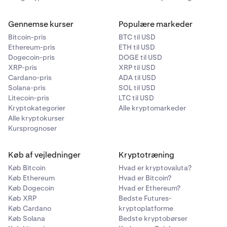
Gennemse kurser
Populære markeder
Bitcoin-pris
BTC til USD
Ethereum-pris
ETH til USD
Dogecoin-pris
DOGE til USD
XRP-pris
XRP til USD
Cardano-pris
ADA til USD
Solana-pris
SOL til USD
Litecoin-pris
LTC til USD
Kryptokategorier
Alle kryptomarkeder
Alle kryptokurser
Kursprognoser
Køb af vejledninger
Kryptotræning
Køb Bitcoin
Hvad er kryptovaluta?
Køb Ethereum
Hvad er Bitcoin?
Køb Dogecoin
Hvad er Ethereum?
Køb XRP
Bedste Futures-
Køb Cardano
kryptoplatforme
Køb Solana
Bedste kryptobørser