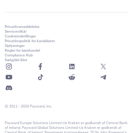
Privatlivsmeddelelse
Servicevilkår
Cookieindstillinger
Privatlivspolitik for kandidater
Oplysninger
Regler for børshandel
Compliance Hub
Sælg/del ikke
© 2011 - 2026 Payward, Inc.
Payward Europe Solutions Limited t/a Kraken er godkendt af Central Bank
of Ireland. Payward Global Solutions Limited t/a Kraken er godkendt af
Central Bank of Ireland. Registreret kontoradresse: 70 Sir John Rogerson’s