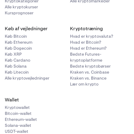
Kryptokategorier
Alle kryptomarkeder
Alle kryptokurser
Kursprognoser
Køb af vejledninger
Kryptotræning
Køb Bitcoin
Hvad er kryptovaluta?
Køb Ethereum
Hvad er Bitcoin?
Køb Dogecoin
Hvad er Ethereum?
Køb XRP
Bedste Futures-
Køb Cardano
kryptoplatforme
Køb Solana
Bedste kryptobørser
Køb Litecoin
Kraken vs. Coinbase
Alle kryptovejledninger
Kraken vs. Binance
Lær om krypto
Wallet
Kryptowallet
Bitcoin-wallet
Ethereum-wallet
Solana-wallet
USDT-wallet