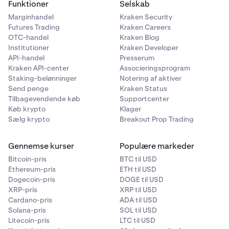
Funktioner
Selskab
Marginhandel
Kraken Security
Futures Trading
Kraken Careers
OTC-handel
Kraken Blog
Institutioner
Kraken Developer
API-handel
Presserum
Kraken API-center
Associeringsprogram
Staking-belønninger
Notering af aktiver
Send penge
Kraken Status
Tilbagevendende køb
Supportcenter
Køb krypto
Klager
Sælg krypto
Breakout Prop Trading
Gennemse kurser
Populære markeder
Bitcoin-pris
BTC til USD
Ethereum-pris
ETH til USD
Dogecoin-pris
DOGE til USD
XRP-pris
XRP til USD
Cardano-pris
ADA til USD
Solana-pris
SOL til USD
Litecoin-pris
LTC til USD