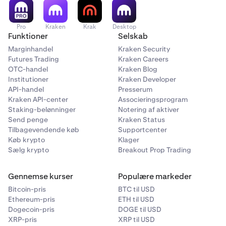
Pro
Kraken
Krak
Desktop
Funktioner
Selskab
Marginhandel
Kraken Security
Futures Trading
Kraken Careers
OTC-handel
Kraken Blog
Institutioner
Kraken Developer
API-handel
Presserum
Kraken API-center
Associeringsprogram
Staking-belønninger
Notering af aktiver
Send penge
Kraken Status
Tilbagevendende køb
Supportcenter
Køb krypto
Klager
Sælg krypto
Breakout Prop Trading
Gennemse kurser
Populære markeder
Bitcoin-pris
BTC til USD
Ethereum-pris
ETH til USD
Dogecoin-pris
DOGE til USD
XRP-pris
XRP til USD