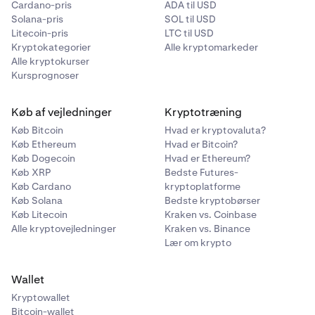
Cardano-pris
ADA til USD
Solana-pris
SOL til USD
Litecoin-pris
LTC til USD
Kryptokategorier
Alle kryptomarkeder
Alle kryptokurser
Kursprognoser
Køb af vejledninger
Kryptotræning
Køb Bitcoin
Hvad er kryptovaluta?
Køb Ethereum
Hvad er Bitcoin?
Køb Dogecoin
Hvad er Ethereum?
Køb XRP
Bedste Futures-
Køb Cardano
kryptoplatforme
Køb Solana
Bedste kryptobørser
Køb Litecoin
Kraken vs. Coinbase
Alle kryptovejledninger
Kraken vs. Binance
Lær om krypto
Wallet
Kryptowallet
Bitcoin-wallet