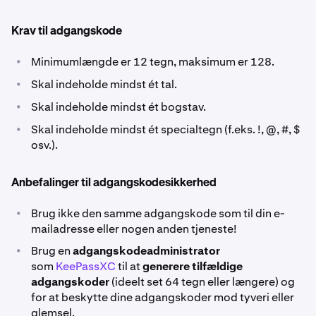
Krav til adgangskode
•
Minimumlængde er 12 tegn, maksimum er 128.
•
Skal indeholde mindst ét tal.
•
Skal indeholde mindst ét bogstav.
•
Skal indeholde mindst ét specialtegn (f.eks. !, @, #, $
osv.).
Anbefalinger til adgangskodesikkerhed
•
Brug ikke den samme adgangskode som til din e-
mailadresse eller nogen anden tjeneste!
•
Brug en
adgangskodeadministrator
som
KeePassXC
til at
generere tilfældige
adgangskoder
(ideelt set 64 tegn eller længere) og
for at beskytte dine adgangskoder mod tyveri eller
glemsel.