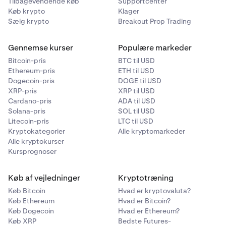
Tilbagevendende køb
Supportcenter
Køb krypto
Klager
Sælg krypto
Breakout Prop Trading
Gennemse kurser
Populære markeder
Bitcoin-pris
BTC til USD
Ethereum-pris
ETH til USD
Dogecoin-pris
DOGE til USD
XRP-pris
XRP til USD
Cardano-pris
ADA til USD
Solana-pris
SOL til USD
Litecoin-pris
LTC til USD
Kryptokategorier
Alle kryptomarkeder
Alle kryptokurser
Kursprognoser
Køb af vejledninger
Kryptotræning
Køb Bitcoin
Hvad er kryptovaluta?
Køb Ethereum
Hvad er Bitcoin?
Køb Dogecoin
Hvad er Ethereum?
Køb XRP
Bedste Futures-