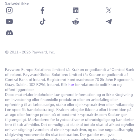
Sælg/del ikke
© 2011 - 2026 Payward, Inc.
Payward Europe Solutions Limited t/a Kraken er godkendt af Central Bank
of Ireland. Payward Global Solutions Limited t/a Kraken er godkendt af
Central Bank of Ireland. Registreret kontoradresse: 70 Sir John Rogerson’s
Quay, Dublin, D02 R296, Ireland. Klik
her
for relaterede politikker og
offentliggørelser.
Disse materialer indeholder kun generel information og er ikke rådgivning
om investering eller finansielle produkter eller en anbefaling eller
opfordring til at købe, sælge, stake eller eje kryptoaktiver eller indlade sig
i en specifik handelsstrategi. Kraken arbejder ikke nu eller i fremtiden på
at øge eller forringe prisen på et bestemt kryptoaktiv, som Kraken gør
tilgængeligt. Markederne for kryptoaktiver er uforudsigelige og kan derfor
føre til tab af midler. Det er muligt, at du skal betale skat af afkast og/eller
enhver stigning i værdien af dine kryptoaktiver, og du bør søge uafhængig
rådgivning vedrørende din skattesituation. Der gælder muligvis
geografiske begrænsninger. Nogle kryptoprodukter og markeder er