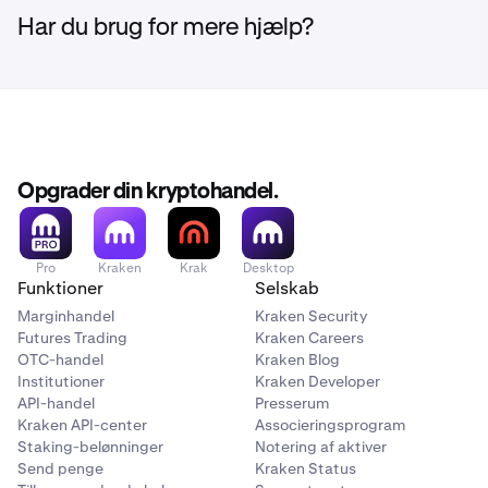
Har du brug for mere hjælp?
Opgrader din kryptohandel.
Pro
Kraken
Krak
Desktop
Funktioner
Selskab
Marginhandel
Kraken Security
Futures Trading
Kraken Careers
OTC-handel
Kraken Blog
Institutioner
Kraken Developer
API-handel
Presserum
Kraken API-center
Associeringsprogram
Staking-belønninger
Notering af aktiver
Send penge
Kraken Status