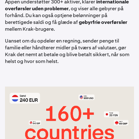
Appen understøtter 300+ aktiver, klarer
internationale
Kraken Pro-appen og Kraken Desktop for at få
Kraken Desktop.
overførsler uden problemer
, og viser alle gebyrer på
ultimativ fleksibilitet.
forhånd. Du kan også optjene belønninger på
berettigede saldi og få glæde af
gebyrfrie overførsler
mellem Krak-brugere.
Uanset om du opdeler en regning, sender penge til
familie eller håndterer midler på tværs af valutaer, gør
Krak det nemt at betale og blive betalt sikkert, når som
helst og hvor som helst.