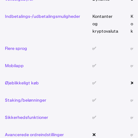
Indbetalings-/udbetalingsmuligheder
Kontanter
Kon
og
og
kryptovaluta
kry
Flere sprog
✅
✅
Mobilapp
✅
✅
Øjeblikkeligt køb
✅
❌
Staking/belønninger
✅
✅
Sikkerhedsfunktioner
✅
✅
Avancerede ordreindstillinger
❌
✅