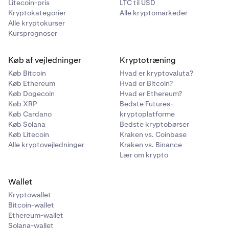
Litecoin-pris
LTC til USD
Kryptokategorier
Alle kryptomarkeder
Alle kryptokurser
Kursprognoser
Køb af vejledninger
Kryptotræning
Køb Bitcoin
Hvad er kryptovaluta?
Køb Ethereum
Hvad er Bitcoin?
Køb Dogecoin
Hvad er Ethereum?
Køb XRP
Bedste Futures-
Køb Cardano
kryptoplatforme
Køb Solana
Bedste kryptobørser
Køb Litecoin
Kraken vs. Coinbase
Alle kryptovejledninger
Kraken vs. Binance
Lær om krypto
Wallet
Kryptowallet
Bitcoin-wallet
Ethereum-wallet
Solana-wallet