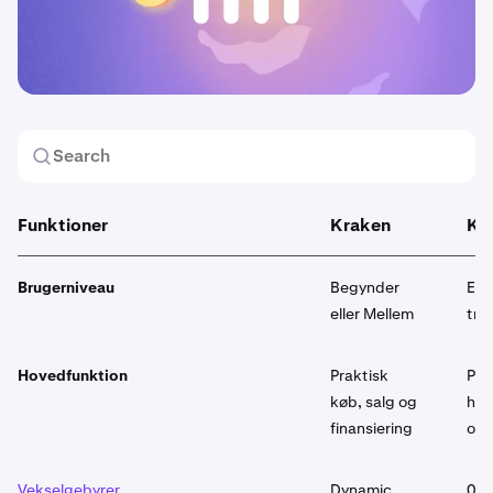
Funktioner
Kraken
Kr
Brugerniveau
Begynder
Erf
eller Mellem
tra
Hovedfunktion
Praktisk
Pro
køb, salg og
han
finansiering
ord
Vekselgebyrer
Dynamic
0 %