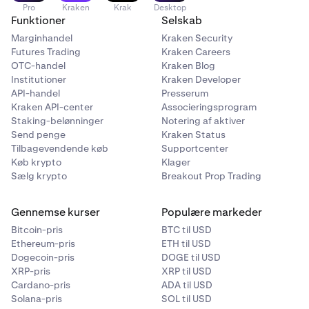
Pro
Kraken
Krak
Desktop
Funktioner
Selskab
Marginhandel
Kraken Security
Futures Trading
Kraken Careers
OTC-handel
Kraken Blog
Institutioner
Kraken Developer
API-handel
Presserum
Kraken API-center
Associeringsprogram
Staking-belønninger
Notering af aktiver
Send penge
Kraken Status
Tilbagevendende køb
Supportcenter
Køb krypto
Klager
Sælg krypto
Breakout Prop Trading
Gennemse kurser
Populære markeder
Bitcoin-pris
BTC til USD
Ethereum-pris
ETH til USD
Dogecoin-pris
DOGE til USD
XRP-pris
XRP til USD
Cardano-pris
ADA til USD
Solana-pris
SOL til USD