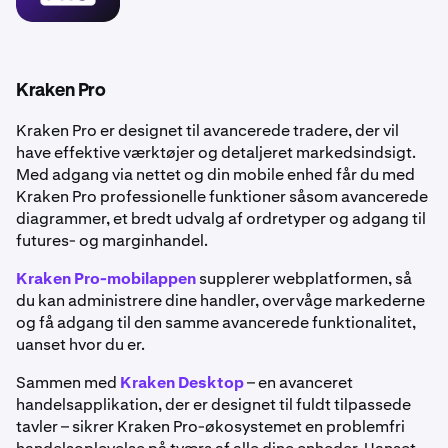
mere og lær om hundreder af kryptovalutaer.
samme brugervenlige oplevelse på din mobile enhed.
•
Porteføljeovervågning:
Administrer og overvåg dine
beholdninger i realtid.
•
Fleksible finansieringsmetoder: Indbetal midler via
Kraken Pro
bankoverførsel eller brug
debet- og kreditkort
til
Kraken Pro er designet til avancerede tradere, der vil
øjeblikkelige køb.
have effektive værktøjer og detaljeret markedsindsigt.
•
Øget sikkerhed: Få fordel af robuste
Med adgang via nettet og din mobile enhed får du med
kontosikkerheds
funktioner for at holde din konto
Kraken Pro professionelle funktioner såsom avancerede
sikker.
diagrammer, et bredt udvalg af ordretyper og adgang til
futures- og marginhandel.
Kraken Pro-mobilappen
supplerer webplatformen, så
du kan administrere dine handler, overvåge markederne
og få adgang til den samme avancerede funktionalitet,
uanset hvor du er.
Sammen med
Kraken Desktop
– en avanceret
handelsapplikation, der er designet til fuldt tilpassede
tavler – sikrer Kraken Pro-økosystemet en problemfri