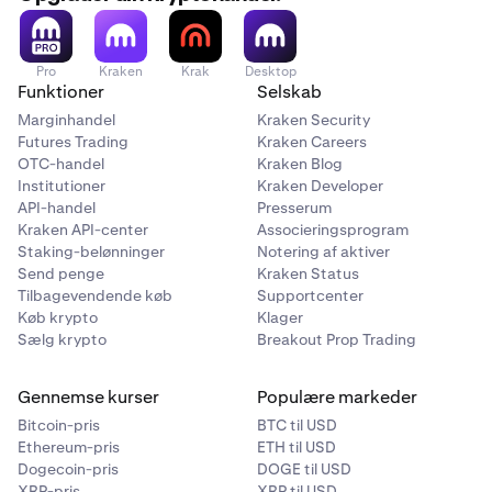
Pro
Kraken
Krak
Desktop
Funktioner
Selskab
Marginhandel
Kraken Security
Futures Trading
Kraken Careers
OTC-handel
Kraken Blog
Institutioner
Kraken Developer
API-handel
Presserum
Kraken API-center
Associeringsprogram
Staking-belønninger
Notering af aktiver
Send penge
Kraken Status
Tilbagevendende køb
Supportcenter
Køb krypto
Klager
Sælg krypto
Breakout Prop Trading
Gennemse kurser
Populære markeder
Bitcoin-pris
BTC til USD
Ethereum-pris
ETH til USD
Dogecoin-pris
DOGE til USD
XRP-pris
XRP til USD