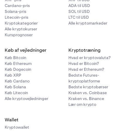
Cardano-pris
ADA til USD
Solana-pris
SOL til USD
Litecoin-pris
LTC til USD
Kryptokategorier
Alle kryptomarkeder
Alle kryptokurser
Kursprognoser
Køb af vejledninger
Kryptotræning
Køb Bitcoin
Hvad er kryptovaluta?
Køb Ethereum
Hvad er Bitcoin?
Køb Dogecoin
Hvad er Ethereum?
Køb XRP
Bedste Futures-
Køb Cardano
kryptoplatforme
Køb Solana
Bedste kryptobørser
Køb Litecoin
Kraken vs. Coinbase
Alle kryptovejledninger
Kraken vs. Binance
Lær om krypto
Wallet
Kryptowallet