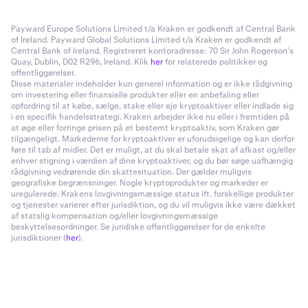
Payward Europe Solutions Limited t/a Kraken er godkendt af Central Bank
of Ireland. Payward Global Solutions Limited t/a Kraken er godkendt af
Central Bank of Ireland. Registreret kontoradresse: 70 Sir John Rogerson’s
Quay, Dublin, D02 R296, Ireland. Klik
her
for relaterede politikker og
offentliggørelser.
Disse materialer indeholder kun generel information og er ikke rådgivning
om investering eller finansielle produkter eller en anbefaling eller
opfordring til at købe, sælge, stake eller eje kryptoaktiver eller indlade sig
i en specifik handelsstrategi. Kraken arbejder ikke nu eller i fremtiden på
at øge eller forringe prisen på et bestemt kryptoaktiv, som Kraken gør
tilgængeligt. Markederne for kryptoaktiver er uforudsigelige og kan derfor
føre til tab af midler. Det er muligt, at du skal betale skat af afkast og/eller
enhver stigning i værdien af dine kryptoaktiver, og du bør søge uafhængig
rådgivning vedrørende din skattesituation. Der gælder muligvis
geografiske begrænsninger. Nogle kryptoprodukter og markeder er
uregulerede. Krakens lovgivningsmæssige status ift. forskellige produkter
og tjenester varierer efter jurisdiktion, og du vil muligvis ikke være dækket
af statslig kompensation og/eller lovgivningsmæssige
beskyttelsesordninger. Se juridiske offentliggørelser for de enkelte
jurisdiktioner (
her
).