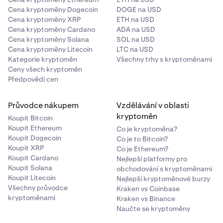
Cena kryptoměny Dogecoin
DOGE na USD
Cena kryptoměny XRP
ETH na USD
Cena kryptoměny Cardano
ADA na USD
Cena kryptoměny Solana
SOL na USD
Cena kryptoměny Litecoin
LTC na USD
Kategorie kryptoměn
Všechny trhy s kryptoměnami
Ceny všech kryptoměn
Předpovědi cen
Průvodce nákupem
Vzdělávání v oblasti
kryptoměn
Koupit Bitcoin
Koupit Ethereum
Co je kryptoměna?
Koupit Dogecoin
Co je to Bitcoin?
Koupit XRP
Co je Ethereum?
Koupit Cardano
Nejlepší platformy pro
Koupit Solana
obchodování s kryptoměnami
Koupit Litecoin
Nejlepší kryptoměnové burzy
Všechny průvodce
Kraken vs Coinbase
kryptoměnami
Kraken vs Binance
Naučte se kryptoměny