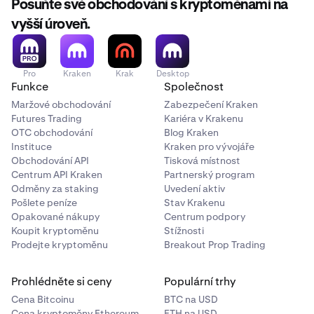
Posuňte své obchodování s kryptoměnami na
vyšší úroveň.
Pro
Kraken
Krak
Desktop
Funkce
Společnost
Maržové obchodování
Zabezpečení Kraken
Futures Trading
Kariéra v Krakenu
OTC obchodování
Blog Kraken
Instituce
Kraken pro vývojáře
Obchodování API
Tisková místnost
Centrum API Kraken
Partnerský program
Odměny za staking
Uvedení aktiv
Pošlete peníze
Stav Krakenu
Opakované nákupy
Centrum podpory
Koupit kryptoměnu
Stížnosti
Prodejte kryptoměnu
Breakout Prop Trading
Prohlédněte si ceny
Populární trhy
Cena Bitcoinu
BTC na USD
Cena kryptoměny Ethereum
ETH na USD