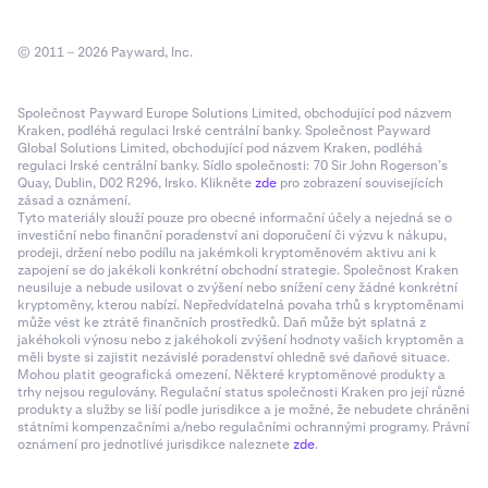
© 2011 – 2026 Payward, Inc.
Společnost Payward Europe Solutions Limited, obchodující pod názvem
Kraken, podléhá regulaci Irské centrální banky. Společnost Payward
Global Solutions Limited, obchodující pod názvem Kraken, podléhá
regulaci Irské centrální banky. Sídlo společnosti: 70 Sir John Rogerson’s
Quay, Dublin, D02 R296, Irsko. Klikněte
zde
pro zobrazení souvisejících
zásad a oznámení.
Tyto materiály slouží pouze pro obecné informační účely a nejedná se o
investiční nebo finanční poradenství ani doporučení či výzvu k nákupu,
prodeji, držení nebo podílu na jakémkoli kryptoměnovém aktivu ani k
zapojení se do jakékoli konkrétní obchodní strategie. Společnost Kraken
neusiluje a nebude usilovat o zvýšení nebo snížení ceny žádné konkrétní
kryptoměny, kterou nabízí. Nepředvídatelná povaha trhů s kryptoměnami
může vést ke ztrátě finančních prostředků. Daň může být splatná z
jakéhokoli výnosu nebo z jakéhokoli zvýšení hodnoty vašich kryptoměn a
měli byste si zajistit nezávislé poradenství ohledně své daňové situace.
Mohou platit geografická omezení. Některé kryptoměnové produkty a
trhy nejsou regulovány. Regulační status společnosti Kraken pro její různé
produkty a služby se liší podle jurisdikce a je možné, že nebudete chráněni
státními kompenzačními a/nebo regulačními ochrannými programy. Právní
oznámení pro jednotlivé jurisdikce naleznete
zde
.