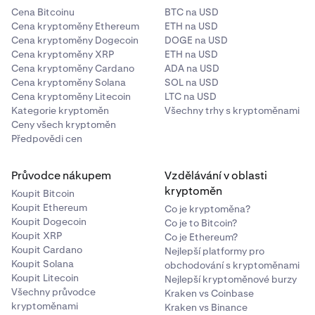
Cena Bitcoinu
BTC na USD
Cena kryptoměny Ethereum
ETH na USD
Cena kryptoměny Dogecoin
DOGE na USD
Cena kryptoměny XRP
ETH na USD
Cena kryptoměny Cardano
ADA na USD
Cena kryptoměny Solana
SOL na USD
Cena kryptoměny Litecoin
LTC na USD
Kategorie kryptoměn
Všechny trhy s kryptoměnami
Ceny všech kryptoměn
Předpovědi cen
Průvodce nákupem
Vzdělávání v oblasti
kryptoměn
Koupit Bitcoin
Koupit Ethereum
Co je kryptoměna?
Koupit Dogecoin
Co je to Bitcoin?
Koupit XRP
Co je Ethereum?
Koupit Cardano
Nejlepší platformy pro
Koupit Solana
obchodování s kryptoměnami
Koupit Litecoin
Nejlepší kryptoměnové burzy
Všechny průvodce
Kraken vs Coinbase
kryptoměnami
Kraken vs Binance