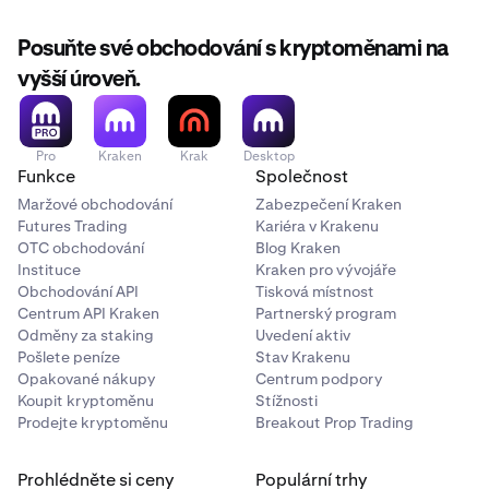
Posuňte své obchodování s kryptoměnami na
vyšší úroveň.
Pro
Kraken
Krak
Desktop
Funkce
Společnost
Maržové obchodování
Zabezpečení Kraken
Futures Trading
Kariéra v Krakenu
OTC obchodování
Blog Kraken
Instituce
Kraken pro vývojáře
Obchodování API
Tisková místnost
Centrum API Kraken
Partnerský program
Odměny za staking
Uvedení aktiv
Pošlete peníze
Stav Krakenu
Opakované nákupy
Centrum podpory
Koupit kryptoměnu
Stížnosti
Prodejte kryptoměnu
Breakout Prop Trading
Prohlédněte si ceny
Populární trhy