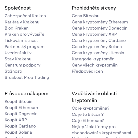
Společnost
Prohlédněte si ceny
Zabezpečení Kraken
Cena Bitcoinu
Kariéra v Krakenu
Cena kryptoměny Ethereum
Blog Kraken
Cena kryptoměny Dogecoin
Kraken pro vývojáře
Cena kryptoměny XRP
Tisková místnost
Cena kryptoměny Cardano
Partnerský program
Cena kryptoměny Solana
Uvedení aktiv
Cena kryptoměny Litecoin
Stav Krakenu
Kategorie kryptoměn
Centrum podpory
Ceny všech kryptoměn
Stížnosti
Předpovědi cen
Breakout Prop Trading
Průvodce nákupem
Vzdělávání v oblasti
kryptoměn
Koupit Bitcoin
Koupit Ethereum
Co je kryptoměna?
Koupit Dogecoin
Co je to Bitcoin?
Koupit XRP
Co je Ethereum?
Koupit Cardano
Nejlepší platformy pro
Koupit Solana
obchodování s kryptoměnami