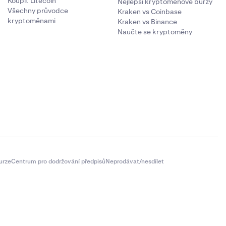
Koupit Litecoin
Nejlepší kryptoměnové burzy
Všechny průvodce
Kraken vs Coinbase
kryptoměnami
Kraken vs Binance
Naučte se kryptoměny
urze
Centrum pro dodržování předpisů
Neprodávat/nesdílet