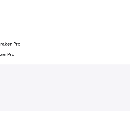
o
Kraken Pro
ken Pro