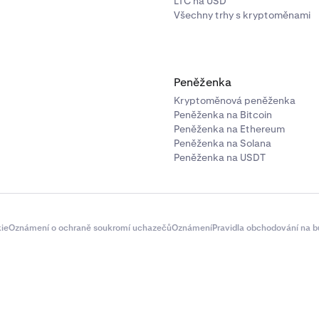
LTC na USD
Všechny trhy s kryptoměnami
Peněženka
Kryptoměnová peněženka
Peněženka na Bitcoin
Peněženka na Ethereum
Peněženka na Solana
Peněženka na USDT
ie
Oznámení o ochraně soukromí uchazečů
Oznámení
Pravidla obchodování na b