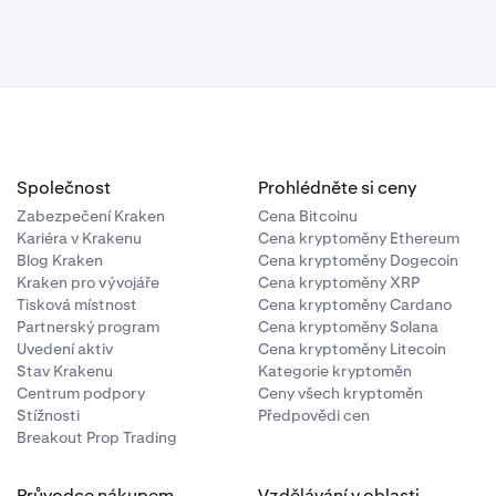
Společnost
Prohlédněte si ceny
Zabezpečení Kraken
Cena Bitcoinu
Kariéra v Krakenu
Cena kryptoměny Ethereum
Blog Kraken
Cena kryptoměny Dogecoin
Kraken pro vývojáře
Cena kryptoměny XRP
Tisková místnost
Cena kryptoměny Cardano
Partnerský program
Cena kryptoměny Solana
Uvedení aktiv
Cena kryptoměny Litecoin
Stav Krakenu
Kategorie kryptoměn
Centrum podpory
Ceny všech kryptoměn
Stížnosti
Předpovědi cen
Breakout Prop Trading
Průvodce nákupem
Vzdělávání v oblasti