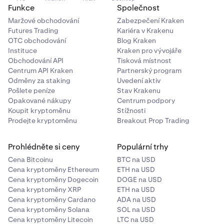
Funkce
Společnost
Maržové obchodování
Zabezpečení Kraken
Futures Trading
Kariéra v Krakenu
OTC obchodování
Blog Kraken
Instituce
Kraken pro vývojáře
Obchodování API
Tisková místnost
Centrum API Kraken
Partnerský program
Odměny za staking
Uvedení aktiv
Pošlete peníze
Stav Krakenu
Opakované nákupy
Centrum podpory
Koupit kryptoměnu
Stížnosti
Prodejte kryptoměnu
Breakout Prop Trading
Prohlédněte si ceny
Populární trhy
Cena Bitcoinu
BTC na USD
Cena kryptoměny Ethereum
ETH na USD
Cena kryptoměny Dogecoin
DOGE na USD
Cena kryptoměny XRP
ETH na USD
Cena kryptoměny Cardano
ADA na USD
Cena kryptoměny Solana
SOL na USD
Cena kryptoměny Litecoin
LTC na USD