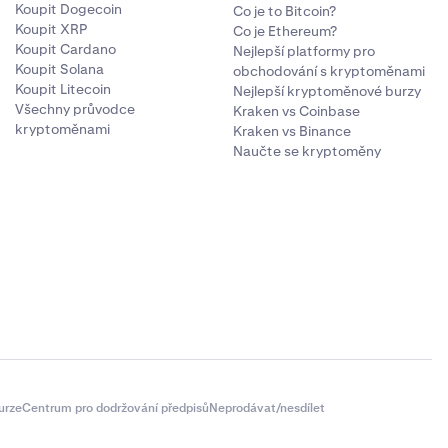
Koupit Dogecoin
Co je to Bitcoin?
Koupit XRP
Co je Ethereum?
Koupit Cardano
Nejlepší platformy pro
Koupit Solana
obchodování s kryptoměnami
Koupit Litecoin
Nejlepší kryptoměnové burzy
Všechny průvodce
Kraken vs Coinbase
kryptoměnami
Kraken vs Binance
Naučte se kryptoměny
urze
Centrum pro dodržování předpisů
Neprodávat/nesdílet