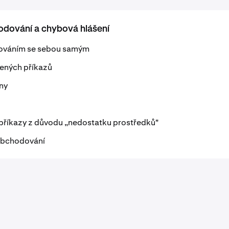
dování a chybová hlášení
ováním se sebou samým
ených příkazů
ny
příkazy z důvodu „nedostatku prostředků"
 obchodování