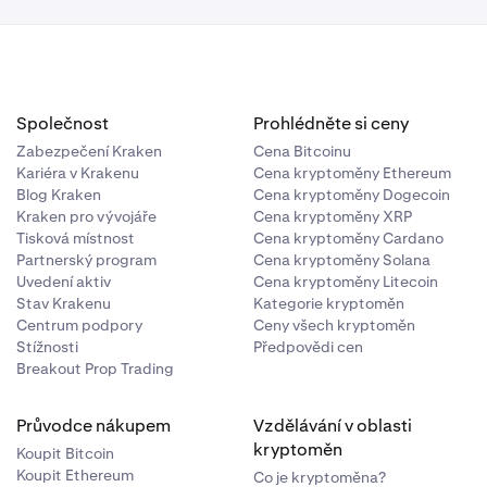
Společnost
Prohlédněte si ceny
Zabezpečení Kraken
Cena Bitcoinu
Kariéra v Krakenu
Cena kryptoměny Ethereum
Blog Kraken
Cena kryptoměny Dogecoin
Kraken pro vývojáře
Cena kryptoměny XRP
Tisková místnost
Cena kryptoměny Cardano
Partnerský program
Cena kryptoměny Solana
Uvedení aktiv
Cena kryptoměny Litecoin
Stav Krakenu
Kategorie kryptoměn
Centrum podpory
Ceny všech kryptoměn
Stížnosti
Předpovědi cen
Breakout Prop Trading
Průvodce nákupem
Vzdělávání v oblasti
kryptoměn
Koupit Bitcoin
Koupit Ethereum
Co je kryptoměna?